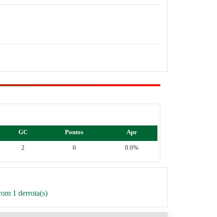
GC
Pontos
Apr
2
0
0.0%
om 1 derrota(s)