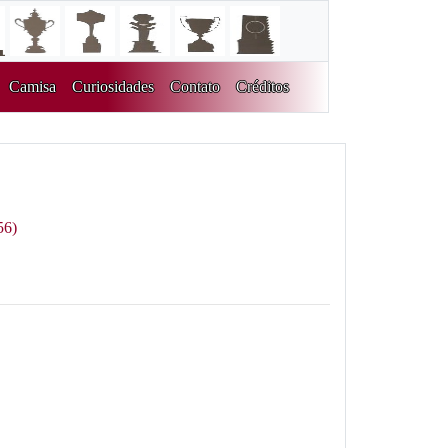
Camisa
Curiosidades
Contato
Créditos
56)