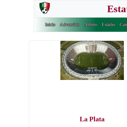
Esta
Inicio
Adversário
Árbitro
Estádio
Cam
La Plata