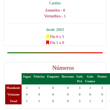
Cartões
Amarelos - 0
Vermelhos - 1
desde 2003
Flu 0 x 5
Flu 1 x 0
Números
Jogos
Vitórias
Empates
Derrotas
Gols
Gols
Pontos
Pró
Contra
Mandante
1
1
0
0
3
1
3
Visitante
0
0
0
0
0
0
0
Total
1
1
0
0
3
1
3