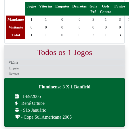
Jogos
Vitórias
Empates
Derrotas
Gols
Gols
Pontos
Pró
Contra
Mandante
1
1
0
0
3
1
3
Visitante
0
0
0
0
0
0
0
Total
1
1
0
0
3
1
3
Todos os 1 Jogos
Vitória
Empate
Derrota
Fluminense 3 X 1 Banfield
- 14/9/2005
- René Ortube
- São Januário
- Copa Sul Americana 2005