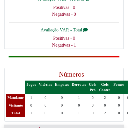
Positivas - 0
Negativas - 0
Avaliação VAR - Total
Positivas - 0
Negativas - 1
Números
Jogos
Vitórias
Empates
Derrotas
Gols
Gols
Pontos
Pró
Contra
Mandante
1
0
0
1
0
2
0
Visitante
0
0
0
0
0
0
0
Total
1
0
0
1
0
2
0