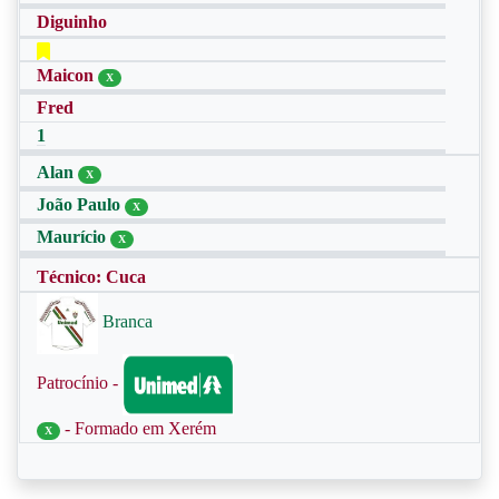
Diguinho
Maicon
X
Fred
1
Alan
X
João Paulo
X
Maurício
X
Técnico: Cuca
Branca
Patrocínio -
- Formado em Xerém
X