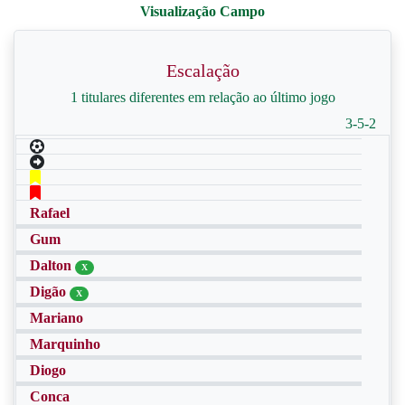
Escalação
1 titulares diferentes em relação ao último jogo
3-5-2
Rafael
Gum
Dalton
X
Digão
X
Mariano
Marquinho
Diogo
Conca