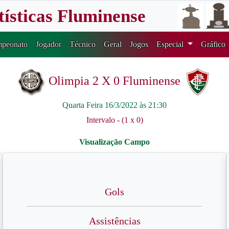
tísticas Fluminense
peonato
Jogador
Técnico
Geral
Jogos
Especial
Gráfico
Olimpia 2 X 0 Fluminense
Quarta Feira 16/3/2022 às 21:30
Intervalo - (1 x 0)
Gols
Assistências