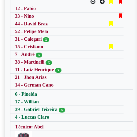
12 - Fábio
33 - Nino
44 - David Braz
52 - Felipe Melo
31 - Calegari
X
15 - Cristiano
7 - André
X
38 - Martinelli
X
11 - Luiz Henrique
X
21 - Jhon Arias
14 - German Cano
6 - Pineida
17 - Willian
39 - Gabriel Teixeira
X
4 - Luccas Claro
Técnico: Abel