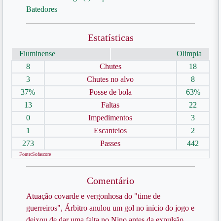
Batedores
Estatísticas
Fluminense
Olimpia
8
Chutes
18
3
Chutes no alvo
8
37%
Posse de bola
63%
13
Faltas
22
0
Impedimentos
3
1
Escanteios
2
273
Passes
442
Fonte:Sofascore
Comentário
Atuação covarde e vergonhosa do "time de
guerreiros", Árbitro anulou um gol no início do jogo e
deixou de dar uma falta no Nino antes da expulsão