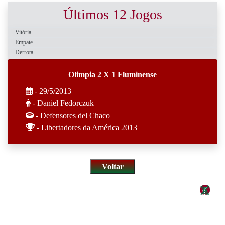
Últimos 12 Jogos
Vitória
Empate
Derrota
Olimpia 2 X 1 Fluminense
- 29/5/2013
- Daniel Fedorczuk
- Defensores del Chaco
- Libertadores da América 2013