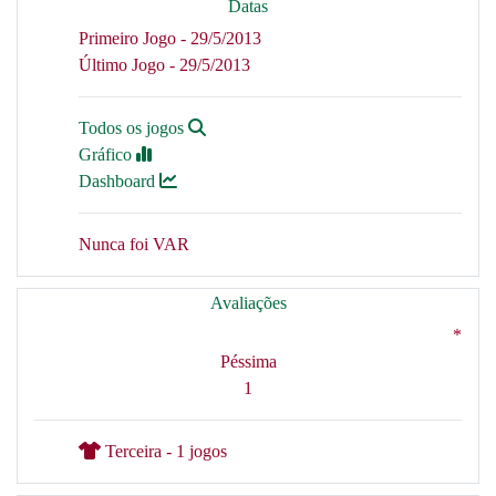
Datas
Primeiro Jogo - 29/5/2013
Último Jogo - 29/5/2013
Todos os jogos
Gráfico
Dashboard
Nunca foi VAR
Avaliações
*
Péssima
1
Terceira - 1 jogos