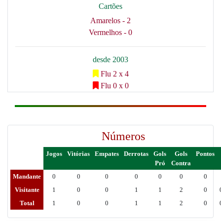
Cartões
Amarelos - 2
Vermelhos - 0
desde 2003
Flu 2 x 4
Flu 0 x 0
Números
Jogos
Vitórias
Empates
Derrotas
Gols
Gols
Pontos
Pró
Contra
Mandante
0
0
0
0
0
0
0
Visitante
1
0
0
1
1
2
0
Total
1
0
0
1
1
2
0