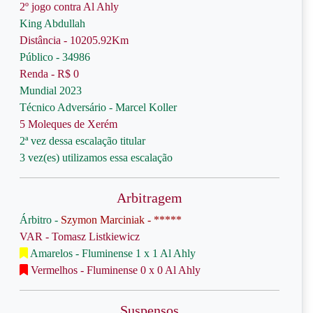
2º jogo contra Al Ahly
King Abdullah
Distância - 10205.92Km
Público - 34986
Renda - R$ 0
Mundial 2023
Técnico Adversário - Marcel Koller
5 Moleques de Xerém
2ª vez dessa escalação titular
3 vez(es) utilizamos essa escalação
Arbitragem
Árbitro -
Szymon Marciniak - *****
VAR - Tomasz Listkiewicz
Amarelos - Fluminense 1 x 1 Al Ahly
Vermelhos - Fluminense 0 x 0 Al Ahly
Suspensos