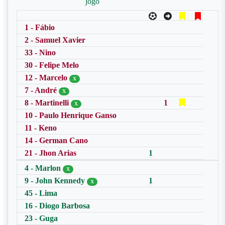
jogo
1 - Fábio
2 - Samuel Xavier
33 - Nino
30 - Felipe Melo
12 - Marcelo
X
7 - André
X
8 - Martinelli
1
X
10 - Paulo Henrique Ganso
11 - Keno
14 - German Cano
21 - Jhon Arias
1
4 - Marlon
X
9 - John Kennedy
1
X
45 - Lima
16 - Diogo Barbosa
23 - Guga