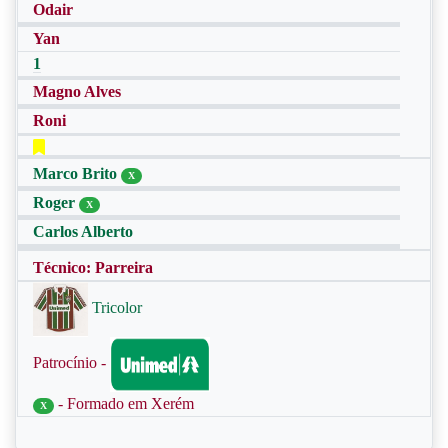
Odair
Yan
1
Magno Alves
Roni
Marco Brito
X
Roger
X
Carlos Alberto
Técnico: Parreira
Tricolor
Patrocínio -
- Formado em Xerém
X