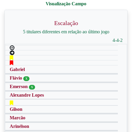
Escalação
5 titulares diferentes em relação ao último jogo
4-4-2
Gabriel
Flávio
X
Emerson
X
Alexandre Lopes
Gilson
Marcão
Arinélson