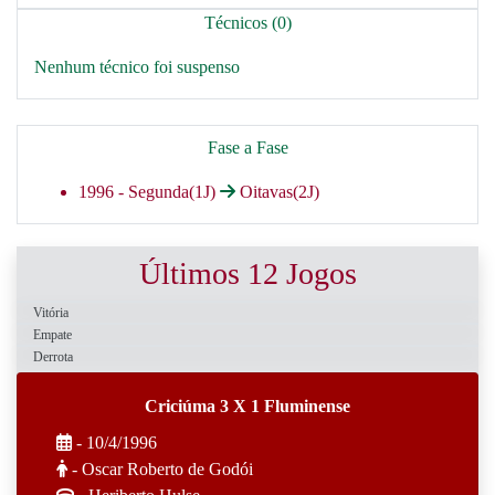
Técnicos (0)
Nenhum técnico foi suspenso
Fase a Fase
1996 -
Segunda(1J)
Oitavas(2J)
Últimos 12 Jogos
Vitória
Empate
Derrota
Criciúma 3 X 1 Fluminense
- 10/4/1996
- Oscar Roberto de Godói