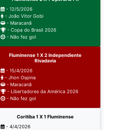
- 12/5/2026
- João Vitor Gobi
- Maracanã
- Copa do Brasil 2026
- Não fez gol
Fluminense 1 X 2 Independiente
Rivadavia
- 15/4/2026
- Jhon Ospina
- Maracanã
- Libertadores da América 2026
- Não fez gol
Coritiba 1 X 1 Fluminense
- 4/4/2026