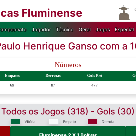
ticas Fluminense
ampeonato
Jogador
Técnico
Geral
Jogos
Especial
Paulo Henrique Ganso com a 1
Números
Empates
Derrotas
Gols Pró
G
69
87
477
Todos os Jogos (318) - Gols (30)
Vitória
Empate
Derrota
Fluminense 2 X 1 Bolívar