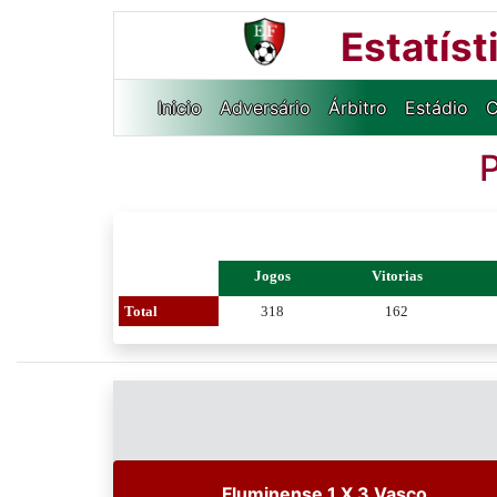
Estatís
Inicio
Adversário
Árbitro
Estádio
C
Jogos
Vitorias
Total
318
162
Fluminense 1 X 3 Vasco