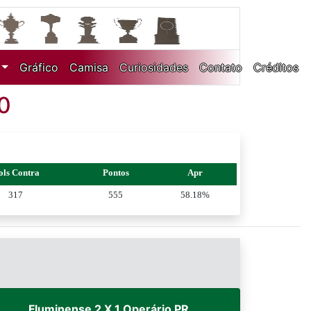
Gráfico
Camisa
Curiosidades
Contato
Créditos
0
ols Contra
Pontos
Apr
317
555
58.18%
Fluminense 2 X 1 Operário PR