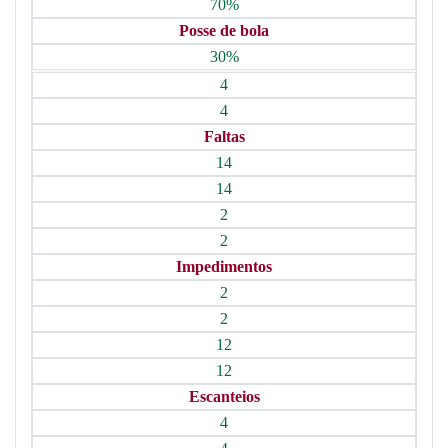
70%
Posse de bola
30%
4
4
Faltas
14
14
2
2
Impedimentos
2
2
12
12
Escanteios
4