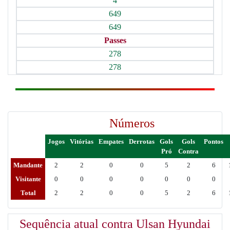
4
649
649
Passes
278
278
Números
Jogos
Vitórias
Empates
Derrotas
Gols
Gols
Pontos
Pró
Contra
Mandante
2
2
0
0
5
2
6
Visitante
0
0
0
0
0
0
0
Total
2
2
0
0
5
2
6
Sequência atual contra Ulsan Hyundai