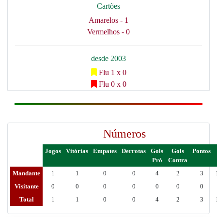
Cartões
Amarelos - 1
Vermelhos - 0
desde 2003
Flu 1 x 0
Flu 0 x 0
Números
Jogos
Vitórias
Empates
Derrotas
Gols
Gols
Pontos
Pró
Contra
Mandante
1
1
0
0
4
2
3
Visitante
0
0
0
0
0
0
0
Total
1
1
0
0
4
2
3