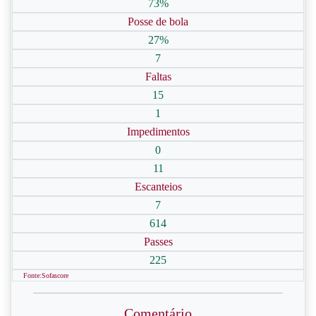
73%
Posse de bola
27%
7
Faltas
15
1
Impedimentos
0
11
Escanteios
7
614
Passes
225
Fonte:Sofascore
Comentário