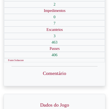
2
Impedimentos
0
7
Escanteios
3
463
Passes
406
Fonte:Sofascore
Comentário
Dados do Jogo