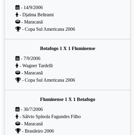
- 14/9/2006
- Djalma Beltrami
- Maracanã
- Copa Sul Americana 2006
Botafogo 1 X 1 Fluminense
- 7/9/2006
- Wagner Tardelli
- Maracanã
- Copa Sul Americana 2006
Fluminense 1 X 1 Botafogo
- 30/7/2006
- Sálvio Spínola Fagundes Filho
- Maracanã
- Brasileiro 2006