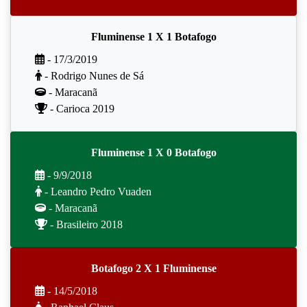
Fluminense 1 X 1 Botafogo
- 17/3/2019
- Rodrigo Nunes de Sá
- Maracanã
- Carioca 2019
Fluminense 1 X 0 Botafogo
- 9/9/2018
- Leandro Pedro Vuaden
- Maracanã
- Brasileiro 2018
Botafogo 2 X 1 Fluminense
- 14/5/2018