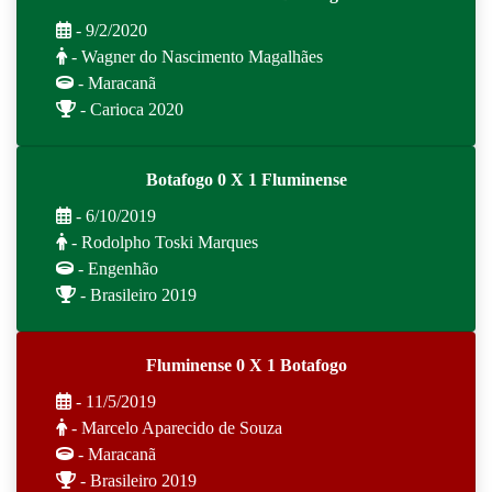
- 9/2/2020
- Wagner do Nascimento Magalhães
- Maracanã
- Carioca 2020
Botafogo 0 X 1 Fluminense
- 6/10/2019
- Rodolpho Toski Marques
- Engenhão
- Brasileiro 2019
Fluminense 0 X 1 Botafogo
- 11/5/2019
- Marcelo Aparecido de Souza
- Maracanã
- Brasileiro 2019