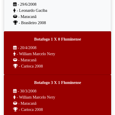
- 29/6/2008
- Leonardo Gaciba
- Maracanã
- Brasileiro 2008
Botafogo 1 X 0 Fluminense
- 20/4/2008
- William Marcelo Nery
- Maracanã
- Carioca 2008
Botafogo 3 X 1 Fluminense
- 30/3/2008
- William Marcelo Nery
- Maracanã
- Carioca 2008