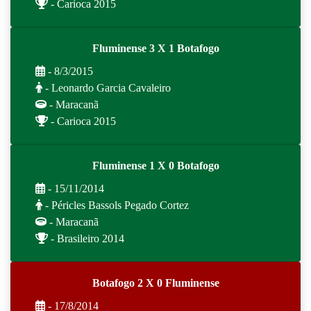
- Carioca 2015
Fluminense 3 X 1 Botafogo
- 8/3/2015
- Leonardo Garcia Cavaleiro
- Maracanã
- Carioca 2015
Fluminense 1 X 0 Botafogo
- 15/11/2014
- Péricles Bassols Pegado Cortez
- Maracanã
- Brasileiro 2014
Botafogo 2 X 0 Fluminense
- 17/8/2014