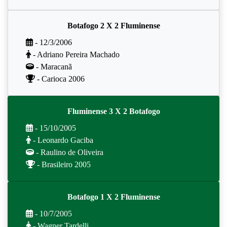
Botafogo 2 X 2 Fluminense
- 12/3/2006
- Adriano Pereira Machado
- Maracanã
- Carioca 2006
Fluminense 3 X 2 Botafogo
- 15/10/2005
- Leonardo Gaciba
- Raulino de Oliveira
- Brasileiro 2005
Botafogo 1 X 2 Fluminense
- 10/7/2005
- Wagner Tardelli