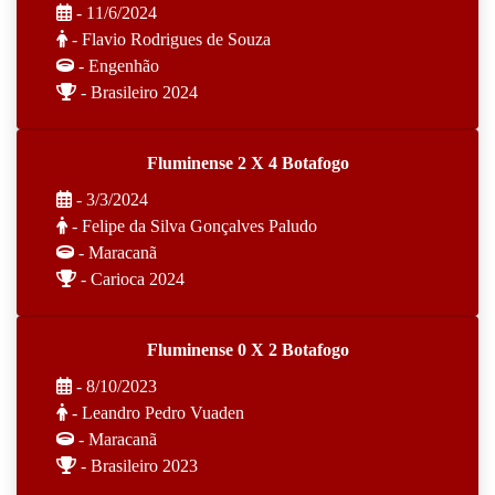
- 11/6/2024
- Flavio Rodrigues de Souza
- Engenhão
- Brasileiro 2024
Fluminense 2 X 4 Botafogo
- 3/3/2024
- Felipe da Silva Gonçalves Paludo
- Maracanã
- Carioca 2024
Fluminense 0 X 2 Botafogo
- 8/10/2023
- Leandro Pedro Vuaden
- Maracanã
- Brasileiro 2023