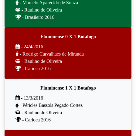
- Marcelo Aparecido de Souza
- Raulino de Oliveira
- Brasileiro 2016
Fluminense 0 X 1 Botafogo
- 24/4/2016
- Rodrigo Carvalhaes de Miranda
- Raulino de Oliveira
- Carioca 2016
Fluminense 1 X 1 Botafogo
- 13/3/2016
- Péricles Bassols Pegado Cortez
- Raulino de Oliveira
- Carioca 2016