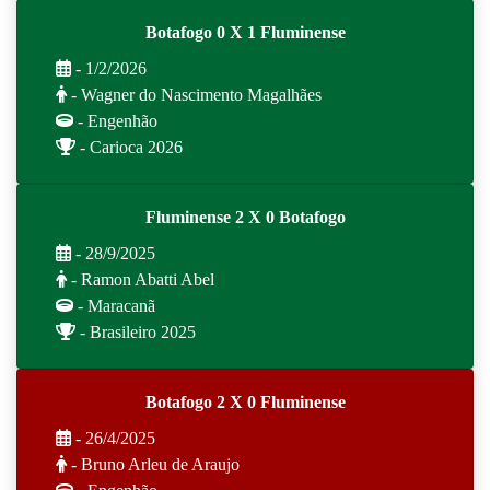
Botafogo 0 X 1 Fluminense
- 1/2/2026
- Wagner do Nascimento Magalhães
- Engenhão
- Carioca 2026
Fluminense 2 X 0 Botafogo
- 28/9/2025
- Ramon Abatti Abel
- Maracanã
- Brasileiro 2025
Botafogo 2 X 0 Fluminense
- 26/4/2025
- Bruno Arleu de Araujo