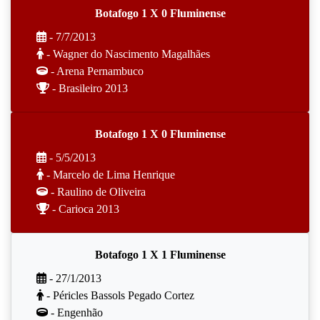
Botafogo 1 X 0 Fluminense
- 7/7/2013
- Wagner do Nascimento Magalhães
- Arena Pernambuco
- Brasileiro 2013
Botafogo 1 X 0 Fluminense
- 5/5/2013
- Marcelo de Lima Henrique
- Raulino de Oliveira
- Carioca 2013
Botafogo 1 X 1 Fluminense
- 27/1/2013
- Péricles Bassols Pegado Cortez
- Engenhão