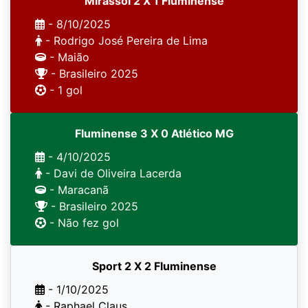
Mirassol 2 X 1 Fluminense
- 8/10/2025
- Rodrigo José Pereira de Lima
- Maião
- Brasileiro 2025
- 1 gol
Fluminense 3 X 0 Atlético MG
- 4/10/2025
- Davi de Oliveira Lacerda
- Maracanã
- Brasileiro 2025
- Não fez gol
Sport 2 X 2 Fluminense
- 1/10/2025
- Raphael Claus