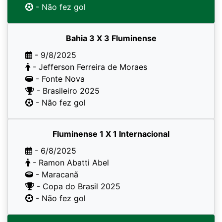
- Não fez gol
Bahia 3 X 3 Fluminense
- 9/8/2025
- Jefferson Ferreira de Moraes
- Fonte Nova
- Brasileiro 2025
- Não fez gol
Fluminense 1 X 1 Internacional
- 6/8/2025
- Ramon Abatti Abel
- Maracanã
- Copa do Brasil 2025
- Não fez gol