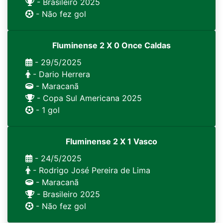
- Brasileiro 2025
- Não fez gol
Fluminense 2 X 0 Once Caldas
- 29/5/2025
- Dario Herrera
- Maracanã
- Copa Sul Americana 2025
- 1 gol
Fluminense 2 X 1 Vasco
- 24/5/2025
- Rodrigo José Pereira de Lima
- Maracanã
- Brasileiro 2025
- Não fez gol