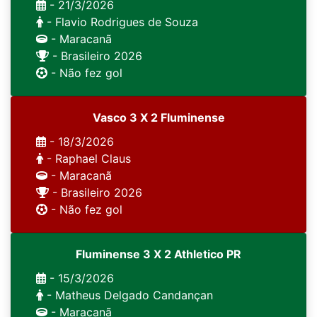
- 21/3/2026
- Flavio Rodrigues de Souza
- Maracanã
- Brasileiro 2026
- Não fez gol
Vasco 3 X 2 Fluminense
- 18/3/2026
- Raphael Claus
- Maracanã
- Brasileiro 2026
- Não fez gol
Fluminense 3 X 2 Athletico PR
- 15/3/2026
- Matheus Delgado Candançan
- Maracanã