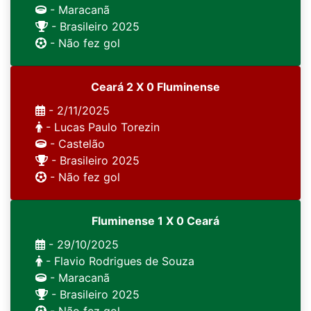
- Maracanã
- Brasileiro 2025
- Não fez gol
Ceará 2 X 0 Fluminense
- 2/11/2025
- Lucas Paulo Torezin
- Castelão
- Brasileiro 2025
- Não fez gol
Fluminense 1 X 0 Ceará
- 29/10/2025
- Flavio Rodrigues de Souza
- Maracanã
- Brasileiro 2025