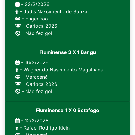
- 22/2/2026
- Jodis Nascimento de Souza
- Engenhão
- Carioca 2026
- Não fez gol
Fluminense 3 X 1 Bangu
- 16/2/2026
- Wagner do Nascimento Magalhães
- Maracanã
- Carioca 2026
- Não fez gol
Fluminense 1 X 0 Botafogo
- 12/2/2026
- Rafael Rodrigo Klein