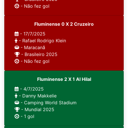
- Não fez gol
Fluminense 0 X 2 Cruzeiro
- 17/7/2025
- Rafael Rodrigo Klein
- Maracanã
- Brasileiro 2025
- Não fez gol
Fluminense 2 X 1 Al Hilal
- 4/7/2025
- Danny Makkelie
- Camping World Stadium
- Mundial 2025
- 1 gol