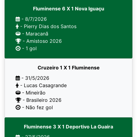
Fluminense 6 X 1 Nova Iguaçu
- 8/7/2026
- Pierry Dias dos Santos
- Maracanã
- Amistoso 2026
- 1 gol
Cruzeiro 1 X 1 Fluminense
- 31/5/2026
- Lucas Casagrande
- Mineirão
- Brasileiro 2026
- Não fez gol
Fluminense 3 X 1 Deportivo La Guaira