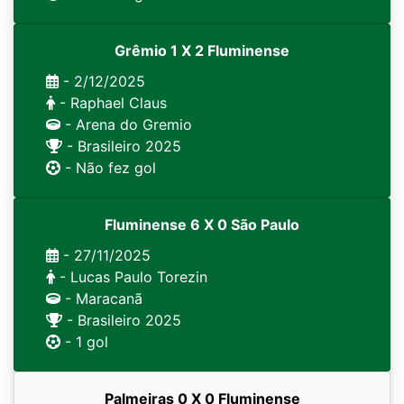
Grêmio 1 X 2 Fluminense
- 2/12/2025
- Raphael Claus
- Arena do Gremio
- Brasileiro 2025
- Não fez gol
Fluminense 6 X 0 São Paulo
- 27/11/2025
- Lucas Paulo Torezin
- Maracanã
- Brasileiro 2025
- 1 gol
Palmeiras 0 X 0 Fluminense