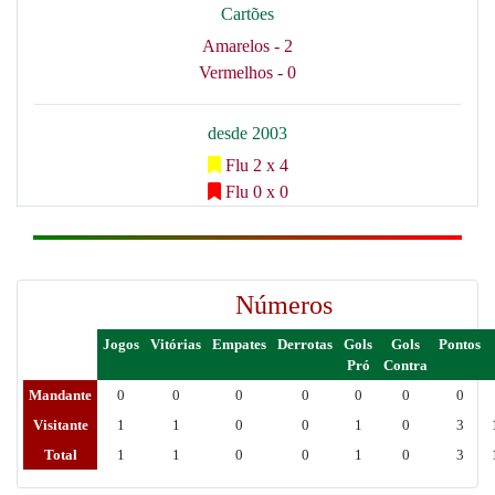
Cartões
Amarelos - 2
Vermelhos - 0
desde 2003
Flu 2 x 4
Flu 0 x 0
Números
Jogos
Vitórias
Empates
Derrotas
Gols
Gols
Pontos
Pró
Contra
Mandante
0
0
0
0
0
0
0
Visitante
1
1
0
0
1
0
3
Total
1
1
0
0
1
0
3