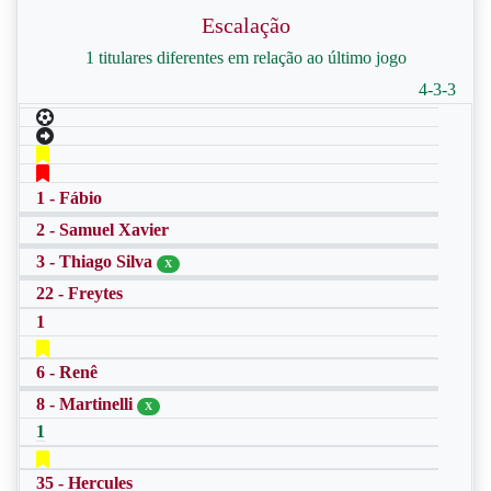
Escalação
1 titulares diferentes em relação ao último jogo
4-3-3
1 - Fábio
2 - Samuel Xavier
3 - Thiago Silva
X
22 - Freytes
1
6 - Renê
8 - Martinelli
X
1
35 - Hercules