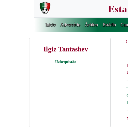
Esta
Inicio
Adversário
Árbitro
Estádio
Cam
C
Ilgiz Tantashev
Uzbequistão