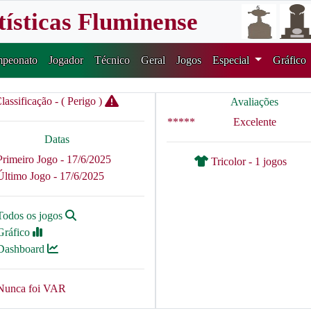
tísticas Fluminense
peonato
Jogador
Técnico
Geral
Jogos
Especial
Gráfico
lassificação - ( Perigo )
Avaliações
*****
Excelente
Datas
Primeiro Jogo - 17/6/2025
Tricolor - 1 jogos
Último Jogo - 17/6/2025
Todos os jogos
Gráfico
Dashboard
Nunca foi VAR