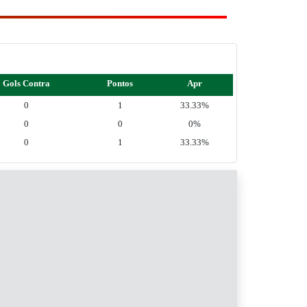
Gols Contra
Pontos
Apr
0
1
33.33%
0
0
0%
0
1
33.33%