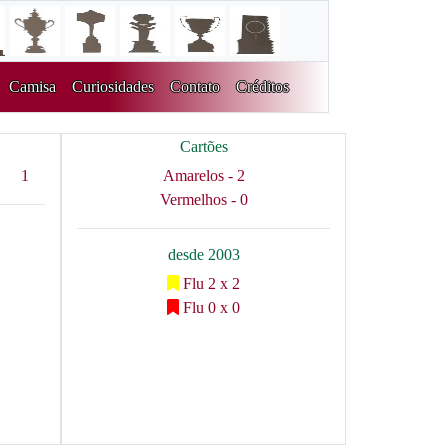
Camisa
Curiosidades
Contato
Créditos
Cartões
1
Amarelos - 2
Vermelhos - 0
desde 2003
Flu 2 x 2
Flu 0 x 0