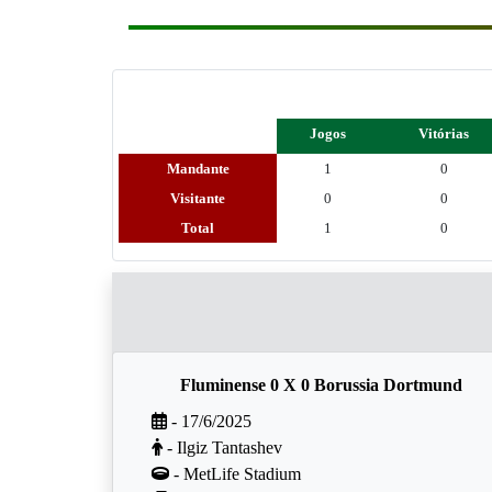
Jogos
Vitórias
Mandante
1
0
Visitante
0
0
Total
1
0
Fluminense 0 X 0 Borussia Dortmund
- 17/6/2025
- Ilgiz Tantashev
- MetLife Stadium