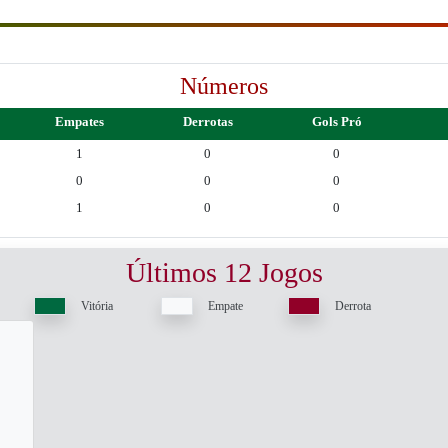
Números
Empates
Derrotas
Gols Pró
1
0
0
0
0
0
1
0
0
Últimos 12 Jogos
Vitória
Empate
Derrota