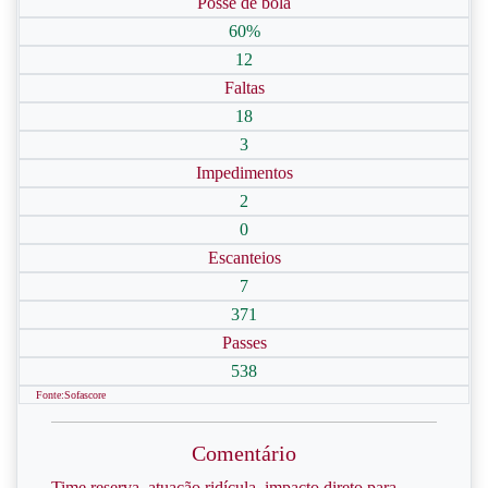
Posse de bola
60%
12
Faltas
18
3
Impedimentos
2
0
Escanteios
7
371
Passes
538
Fonte:Sofascore
Comentário
Time reserva, atuação ridícula, impacto direto para