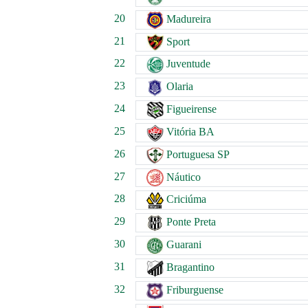
20
Madureira
21
Sport
22
Juventude
23
Olaria
24
Figueirense
25
Vitória BA
26
Portuguesa SP
27
Náutico
28
Criciúma
29
Ponte Preta
30
Guarani
31
Bragantino
32
Friburguense