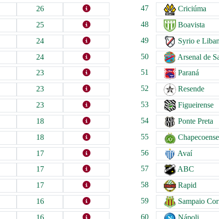
47
26
Criciúma
48
25
Boavista
49
24
Syrio e Liba
50
24
Arsenal de S
51
23
Paraná
52
23
Resende
53
23
Figueirense
54
18
Ponte Preta
55
18
Chapecoense
56
17
Avaí
57
17
ABC
58
17
Rapid
59
16
Sampaio Cor
60
16
Nápoli