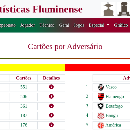
tísticas Fluminense
peonato
Jogador
Técnico
Geral
Jogos
Especial
Gráfico
Cartões por Adversário
Cartões
Detalhes
Adv
1
551
Vasco
2
506
Flamengo
3
361
Botafogo
4
187
Bangu
5
176
América