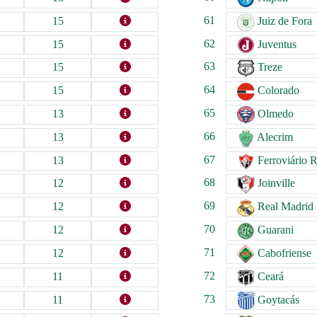
61
15
Juiz de Fora
62
15
Juventus
63
15
Treze
64
15
Colorado
65
13
Olmedo
66
13
Alecrim
67
13
Ferroviário 
68
12
Joinville
69
12
Real Madrid
70
12
Guarani
71
12
Cabofriense
72
11
Ceará
73
11
Goytacás