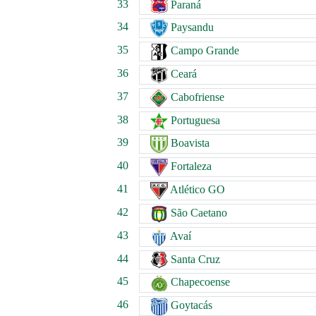
33
Paraná
34
Paysandu
35
Campo Grande
36
Ceará
37
Cabofriense
38
Portuguesa
39
Boavista
40
Fortaleza
41
Atlético GO
42
São Caetano
43
Avaí
44
Santa Cruz
45
Chapecoense
46
Goytacás