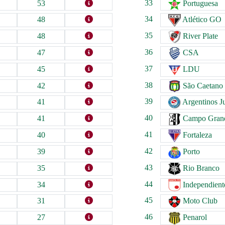
33
53
Portuguesa
34
48
Atlético GO
35
48
River Plate
36
47
CSA
37
45
LDU
38
42
São Caetano
39
41
Argentinos J
40
41
Campo Gran
41
40
Fortaleza
42
39
Porto
43
35
Rio Branco
44
34
Independient
45
31
Moto Club
46
27
Penarol