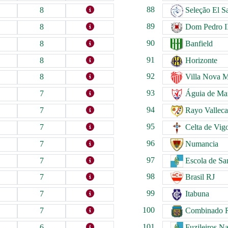
88
8
Seleção El S
89
8
Dom Pedro I
90
8
Banfield
91
8
Horizonte
92
8
Villa Nova 
93
7
Águia de Ma
94
7
Rayo Vallec
95
7
Celta de Vig
96
7
Numancia
97
7
Escola de S
98
7
Brasil RJ
99
7
Itabuna
100
7
Combinado R
101
6
Fuzileiros Na