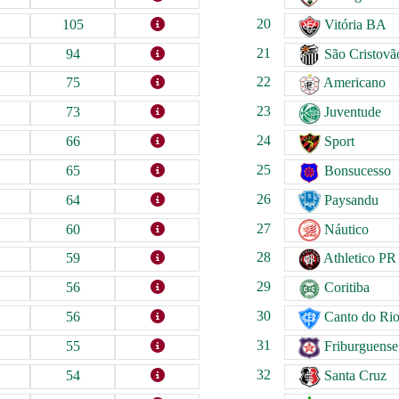
20
105
Vitória BA
21
94
São Cristovã
22
75
Americano
23
73
Juventude
24
66
Sport
25
65
Bonsucesso
26
64
Paysandu
27
60
Náutico
28
59
Athletico PR
29
56
Coritiba
30
56
Canto do Ri
31
55
Friburguense
32
54
Santa Cruz