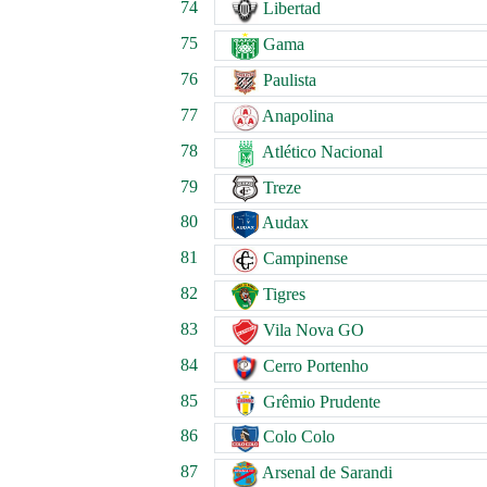
74
Libertad
75
Gama
76
Paulista
77
Anapolina
78
Atlético Nacional
79
Treze
80
Audax
81
Campinense
82
Tigres
83
Vila Nova GO
84
Cerro Portenho
85
Grêmio Prudente
86
Colo Colo
87
Arsenal de Sarandi