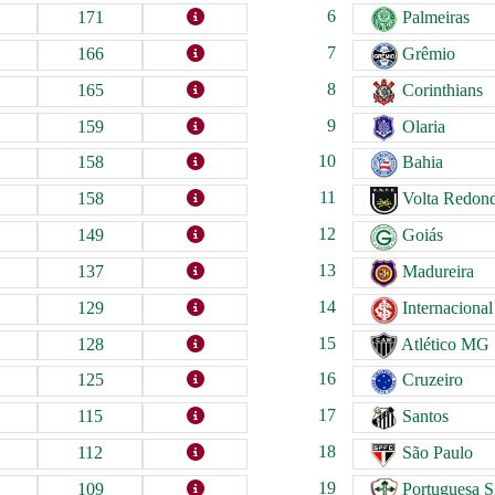
6
171
Palmeiras
7
166
Grêmio
8
165
Corinthians
9
159
Olaria
10
158
Bahia
11
158
Volta Redon
12
149
Goiás
13
137
Madureira
14
129
Internacional
15
128
Atlético MG
16
125
Cruzeiro
17
115
Santos
18
112
São Paulo
19
109
Portuguesa 