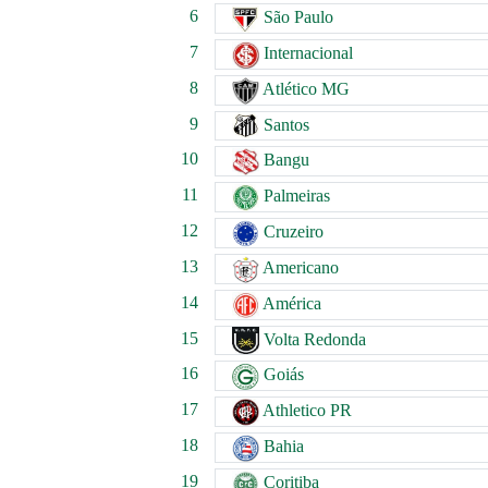
6
São Paulo
7
Internacional
8
Atlético MG
9
Santos
10
Bangu
11
Palmeiras
12
Cruzeiro
13
Americano
14
América
15
Volta Redonda
16
Goiás
17
Athletico PR
18
Bahia
19
Coritiba