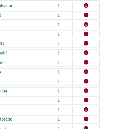
alvador
1
I
1
1
1
MG
1
rabá
1
ano
1
o
1
1
amba
1
1
1
osário
1
vais
1