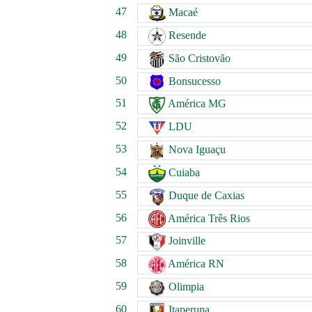
47
Macaé
48
Resende
49
São Cristovão
50
Bonsucesso
51
América MG
52
LDU
53
Nova Iguaçu
54
Cuiaba
55
Duque de Caxias
56
América Três Rios
57
Joinville
58
América RN
59
Olimpia
60
Itaperuna