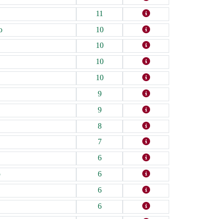
11
o
10
10
10
10
9
9
8
7
6
o
6
6
6