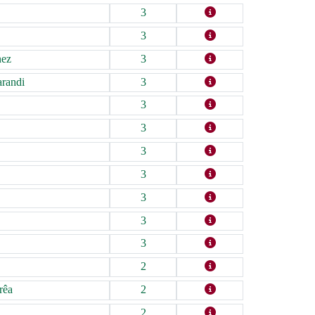
3
3
nez
3
arandi
3
3
3
3
3
3
3
3
2
rêa
2
2