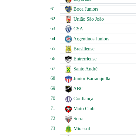
61
Boca Juniors
62
União São João
63
CSA
64
Argentinos Juniors
65
Brasiliense
66
Entrerriense
67
Santo André
68
Junior Barranquilla
69
ABC
70
Confiança
71
Moto Club
72
Serra
73
Mirassol