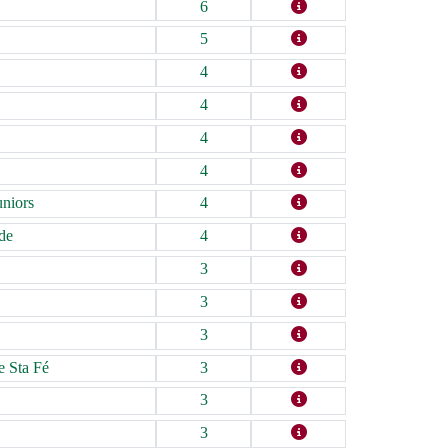
6
5
4
4
4
4
uniors
4
de
4
3
3
3
e Sta Fé
3
3
3