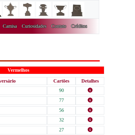
Camisa
Curiosidades
Contato
Créditos
Vermelhos
ersário
Cartões
Detalhes
90
77
56
32
27