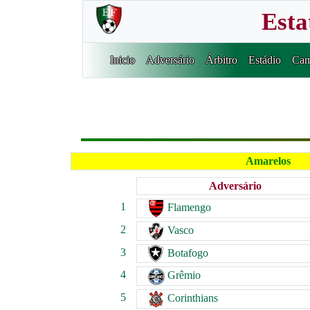
Esta
Inicio
Adversário
Árbitro
Estádio
Cam
Amarelos
Adversário
1
Flamengo
2
Vasco
3
Botafogo
4
Grêmio
5
Corinthians