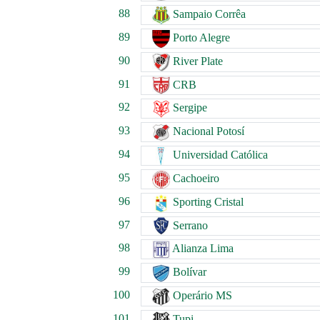
88
Sampaio Corrêa
89
Porto Alegre
90
River Plate
91
CRB
92
Sergipe
93
Nacional Potosí
94
Universidad Católica
95
Cachoeiro
96
Sporting Cristal
97
Serrano
98
Alianza Lima
99
Bolívar
100
Operário MS
101
Tupi