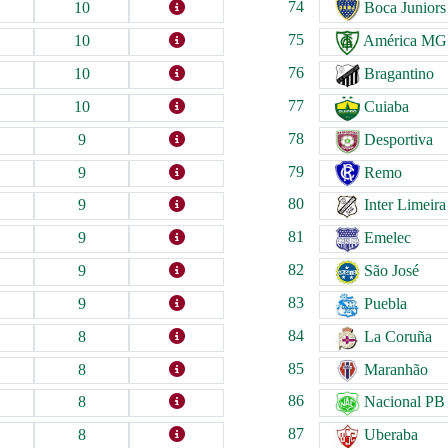
74
10
Boca Juniors
75
10
América MG
76
10
Bragantino
77
10
Cuiaba
78
9
Desportiva
79
9
Remo
80
9
Inter Limeira
81
9
Emelec
82
9
São José
83
9
Puebla
84
8
La Coruña
85
8
Maranhão
86
8
Nacional PB
87
8
Uberaba