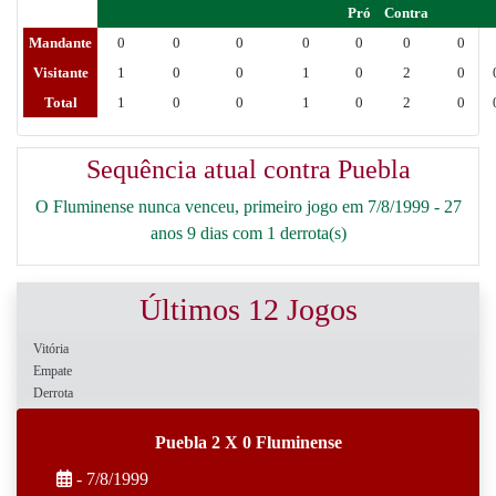
Pró
Contra
Mandante
0
0
0
0
0
0
0
Visitante
1
0
0
1
0
2
0
Total
1
0
0
1
0
2
0
Sequência atual contra Puebla
O Fluminense nunca venceu, primeiro jogo em 7/8/1999 - 27
anos 9 dias com 1 derrota(s)
Últimos 12 Jogos
Vitória
Empate
Derrota
Puebla 2 X 0 Fluminense
- 7/8/1999