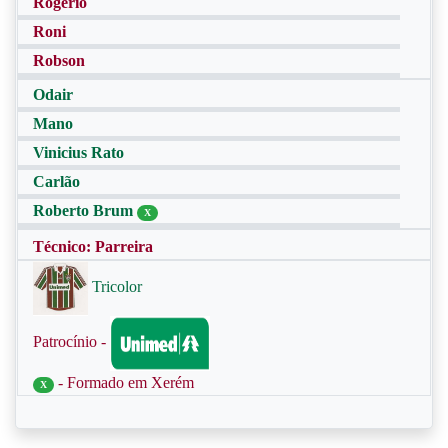
Rogério
Roni
Robson
Odair
Mano
Vinicius Rato
Carlão
Roberto Brum
X
Técnico: Parreira
Tricolor
Patrocínio -
- Formado em Xerém
X