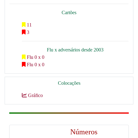
Cartões
11
3
Flu x adversários desde 2003
Flu 0 x 0
Flu 0 x 0
Colocações
Gráfico
Números