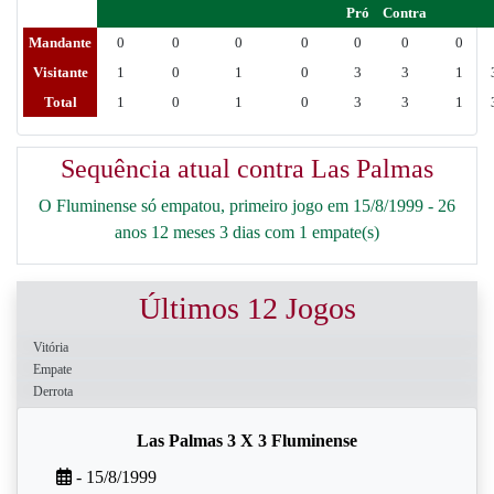
Pró
Contra
Mandante
0
0
0
0
0
0
0
Visitante
1
0
1
0
3
3
1
Total
1
0
1
0
3
3
1
Sequência atual contra Las Palmas
O Fluminense só empatou, primeiro jogo em 15/8/1999 - 26
anos 12 meses 3 dias com 1 empate(s)
Últimos 12 Jogos
Vitória
Empate
Derrota
Las Palmas 3 X 3 Fluminense
- 15/8/1999