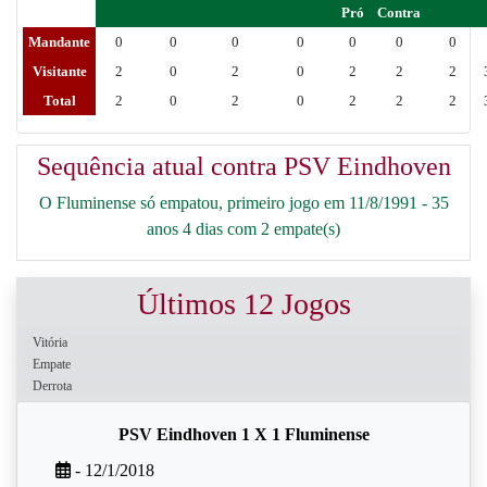
Pró
Contra
Mandante
0
0
0
0
0
0
0
Visitante
2
0
2
0
2
2
2
Total
2
0
2
0
2
2
2
Sequência atual contra PSV Eindhoven
O Fluminense só empatou, primeiro jogo em 11/8/1991 - 35
anos 4 dias com 2 empate(s)
Últimos 12 Jogos
Vitória
Empate
Derrota
PSV Eindhoven 1 X 1 Fluminense
- 12/1/2018