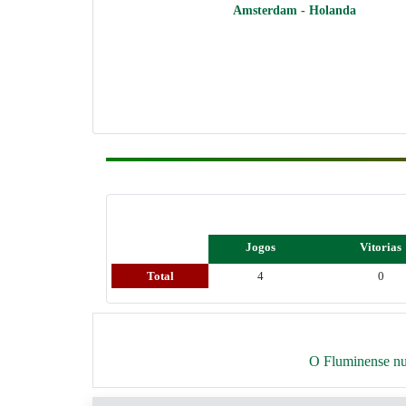
Amsterdam - Holanda
Jogos
Vitorias
Total
4
0
O Fluminense nun