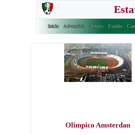
Esta
Inicio
Adversário
Árbitro
Estádio
Cam
Olimpico Amsterdan