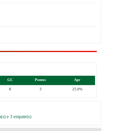
GC
Pontos
Apr
8
3
25.0%
(s) e 3 empate(s)