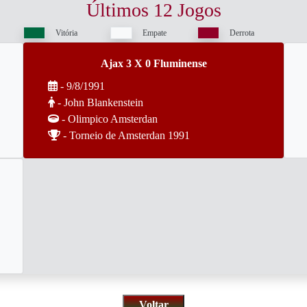
Últimos 12 Jogos
Vitória
Empate
Derrota
Ajax 3 X 0 Fluminense
- 9/8/1991
- John Blankenstein
- Olimpico Amsterdan
- Torneio de Amsterdan 1991