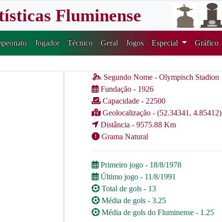
tísticas Fluminense
peonato
Jogador
Técnico
Geral
Jogos
Especial
Gráfico
Segundo Nome - Olympisch Stadion
Fundação - 1926
Capacidade - 22500
Geolocalização - (52.34341, 4.85412)
Distância - 9575.88 Km
Grama Natural
Primeiro jogo - 18/8/1978
Último jogo - 11/8/1991
Total de gols - 13
Média de gols - 3.25
Média de gols do Fluminense - 1.25