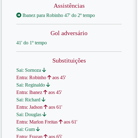
Assistências
Ibanez para Robinho 47' do 2º tempo
Gol adversário
41' do 1º tempo
Substituições
Sai: Sornoza
Entra: Robinho
aos 45'
Sai: Reginaldo
Entra: Ibanez
aos 45'
Sai: Richard
Entra: Jadson
aos 61'
Sai: Douglas
Entra: Marlon Freitas
aos 61'
Sai: Gum
Entra: Frazan
aos 65'