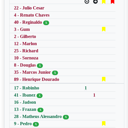
22 - Julio Cesar
4 - Renato Chaves
40 - Reginaldo
X
3 - Gum
2 - Gilberto
12 - Marlon
25 - Richard
10 - Sornoza
8 - Douglas
X
35 - Marcos Junior
X
89 - Henrique Dourado
17 - Robinho
1
41 - Ibanez
1
X
16 - Jadson
13 - Frazan
X
28 - Matheus Alessandro
X
9 - Pedro
X