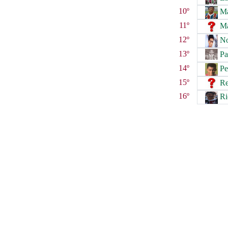
10º
Ma
11º
Má
12º
No
13º
Pa
14º
Pe
15º
Re
16º
Ri