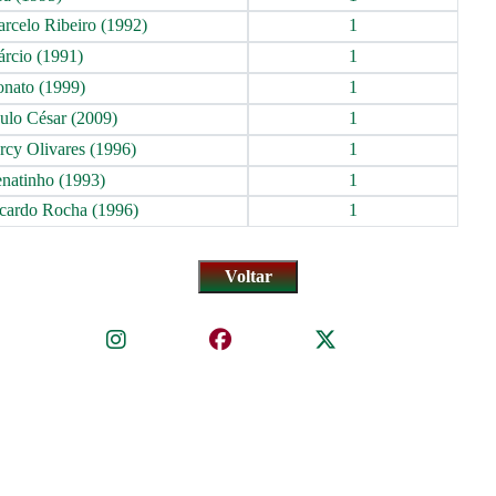
rcelo Ribeiro (1992)
1
rcio (1991)
1
nato (1999)
1
ulo César (2009)
1
rcy Olivares (1996)
1
natinho (1993)
1
cardo Rocha (1996)
1