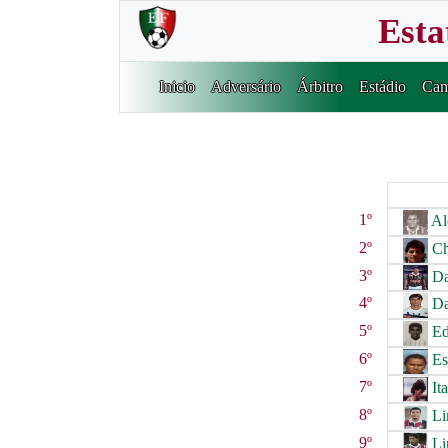
Esta
Inicio
Adversário
Árbitro
Estádio
Cam
1º
Al
2º
Ch
3º
Da
4º
Da
5º
Ed
6º
Es
7º
It
8º
Li
9º
Li