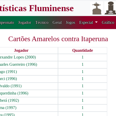
tísticas Fluminense
peonato
Jogador
Técnico
Geral
Jogos
Especial
Gráfico
Cartões Amarelos contra Itaperuna
Jogador
Quantidade
exandre Lopes (2000)
1
arles Guerreiro (1996)
1
go (1991)
1
rci (1996)
1
valdo (1991)
1
querdinha (1996)
1
aberá (1992)
1
ma (1997)
1
ra (1995)
1