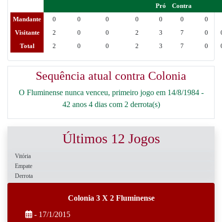
Pró
Contra
Mandante
0
0
0
0
0
0
0
Visitante
2
0
0
2
3
7
0
Total
2
0
0
2
3
7
0
Sequência atual contra Colonia
O Fluminense nunca venceu, primeiro jogo em 14/8/1984 -
42 anos 4 dias com 2 derrota(s)
Últimos 12 Jogos
Vitória
Empate
Derrota
Colonia 3 X 2 Fluminense
- 17/1/2015