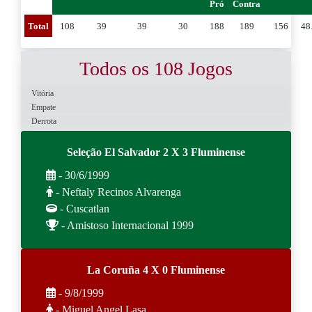
Pró
Contra
Total
108
39
39
30
188
189
156
48
Todos os 108 Jogos
Vitória
Empate
Derrota
Seleção El Salvador 2 X 3 Fluminense
- 30/6/1999
- Neftaly Recinos Alvarenga
- Cuscatlan
- Amistoso Internacional 1999
La Coruña 4 X 0 Fluminense
- 9/8/1999
- Miguel Angel Lasa