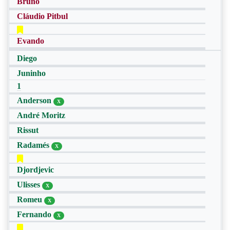
Bruno
Cláudio Pitbul
Evando
Diego
Juninho
1
Anderson
X
André Moritz
Rissut
Radamés
X
Djordjevic
Ulisses
X
Romeu
X
Fernando
X