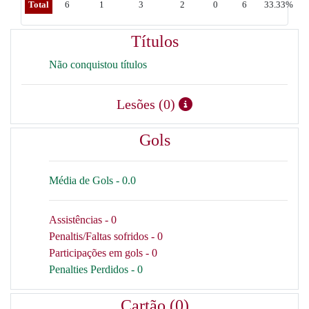
Total
6
1
3
2
0
6
33.33%
Títulos
Não conquistou títulos
Lesões (0)
Gols
Média de Gols - 0.0
Assistências - 0
Penaltis/Faltas sofridos - 0
Participações em gols - 0
Penalties Perdidos - 0
Cartão (0)