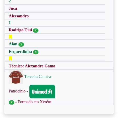
2
Juca
Alessandro
1
Rodrigo Tiuí
X
Alan
X
Esquerdinha
X
Técnico: Alexandre Gama
Terceira Camisa
Patrocínio -
- Formado em Xerém
X