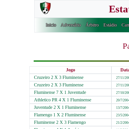
Esta
Inicio
Adversário
Árbitro
Estádio
Cam
P
Jogo
Dat
Cruzeiro 2 X 3 Fluminense
27/11/20
Cruzeiro 2 X 3 Fluminense
27/11/20
Fluminense 7 X 1 Juventude
27/10/20
Athletico PR 4 X 1 Fluminense
20/7/200
Juventude 2 X 1 Fluminense
13/7/200
Flamengo 1 X 2 Fluminense
23/5/200
Fluminense 2 X 3 Flamengo
21/2/200