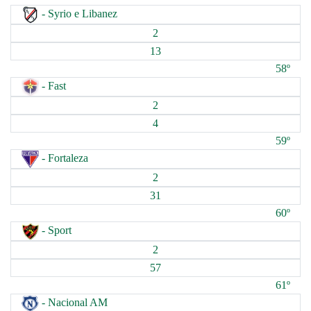
- Syrio e Libanez
2
13
58º
- Fast
2
4
59º
- Fortaleza
2
31
60º
- Sport
2
57
61º
- Nacional AM