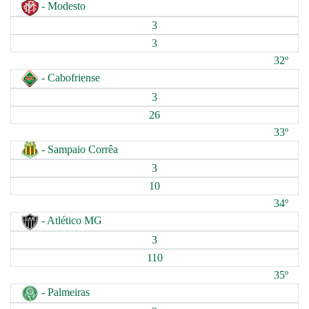
- Modesto
3
3
32º
- Cabofriense
3
26
33º
- Sampaio Corrêa
3
10
34º
- Atlético MG
3
110
35º
- Palmeiras