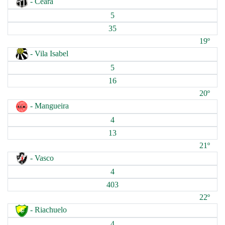
- Ceará
5
35
19º
- Vila Isabel
5
16
20º
- Mangueira
4
13
21º
- Vasco
4
403
22º
- Riachuelo
4