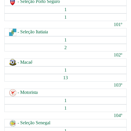
- Seleção Porto Seguro
1
1
101º
- Seleção Itatiaia
1
2
102º
- Macaé
1
13
103º
- Motorista
1
1
104º
- Seleção Senegal
1