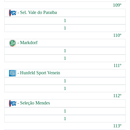
109º
- Sel. Vale do Paraiba
1
1
110º
- Markdorf
1
1
111º
- Hunfeld Sport Venein
1
1
112º
- Seleção Mendes
1
1
113º