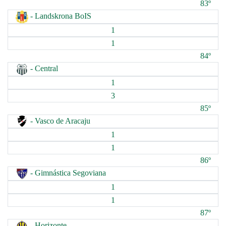
83º
- Landskrona BoIS
1
1
84º
- Central
1
3
85º
- Vasco de Aracaju
1
1
86º
- Gimnástica Segoviana
1
1
87º
- Horizonte