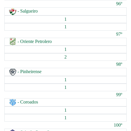
96º
- Salgueiro
1
1
97º
- Oriente Petrolero
1
2
98º
- Pinheirense
1
1
99º
- Coroados
1
1
100º