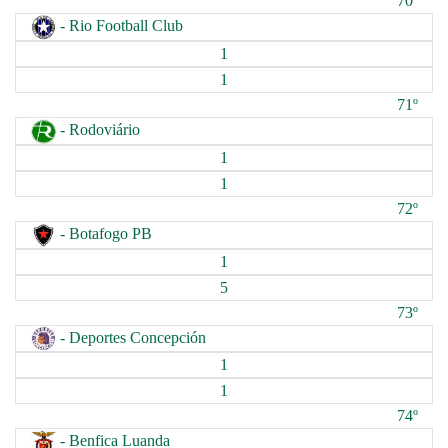
70º
- Rio Football Club
1
1
71º
- Rodoviário
1
1
72º
- Botafogo PB
1
5
73º
- Deportes Concepción
1
1
74º
- Benfica Luanda