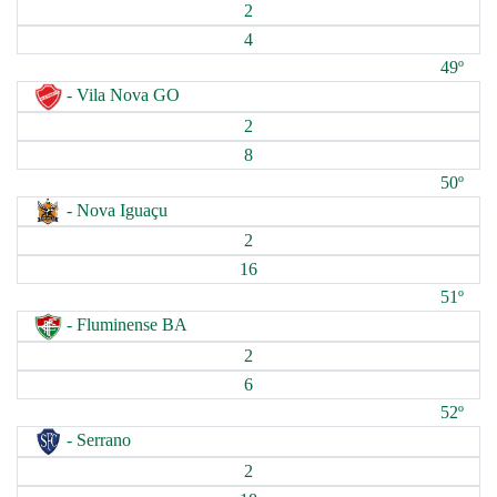
2
4
49º
- Vila Nova GO
2
8
50º
- Nova Iguaçu
2
16
51º
- Fluminense BA
2
6
52º
- Serrano
2