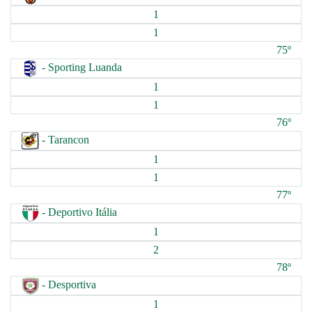
1
1
75º
- Sporting Luanda
1
1
76º
- Tarancon
1
1
77º
- Deportivo Itália
1
2
78º
- Desportiva
1