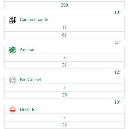
398
10º
- Campo Grande
11
61
11º
- Andaraí
8
31
12º
- Rio Cricket
7
25
13º
- Brasil RJ
7
22