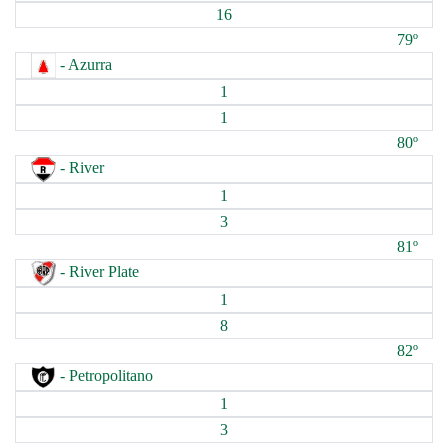
16
79º
- Azurra
1
1
80º
- River
1
3
81º
- River Plate
1
8
82º
- Petropolitano
1
3