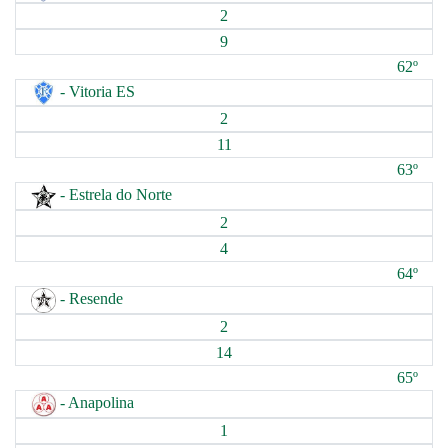
2
9
62º
- Vitoria ES
2
11
63º
- Estrela do Norte
2
4
64º
- Resende
2
14
65º
- Anapolina
1