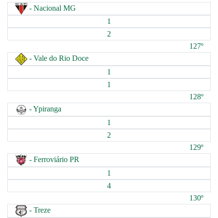
- Nacional MG
1
2
127º
- Vale do Rio Doce
1
1
128º
- Ypiranga
1
2
129º
- Ferroviário PR
1
4
130º
- Treze