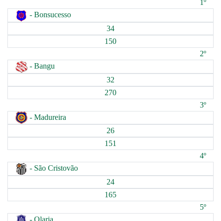
1º
- Bonsucesso
34
150
2º
- Bangu
32
270
3º
- Madureira
26
151
4º
- São Cristovão
24
165
5º
- Olaria