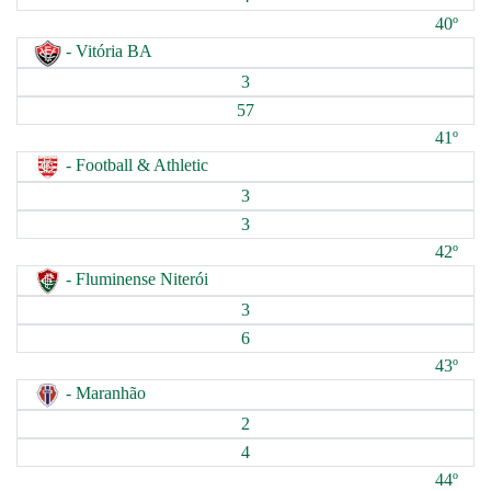
40º
- Vitória BA
3
57
41º
- Football & Athletic
3
3
42º
- Fluminense Niterói
3
6
43º
- Maranhão
2
4
44º