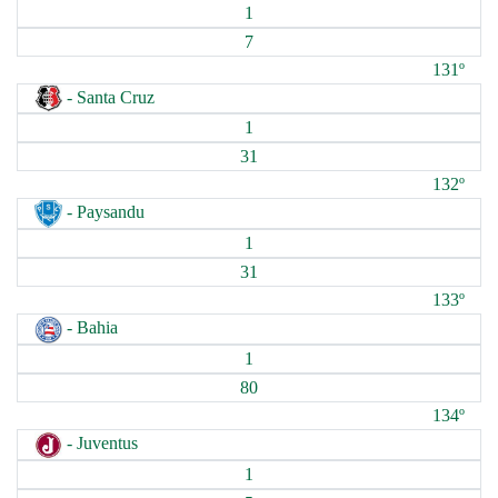
1
7
131º
- Santa Cruz
1
31
132º
- Paysandu
1
31
133º
- Bahia
1
80
134º
- Juventus
1