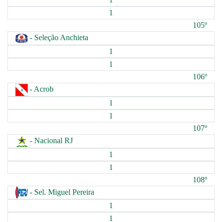
1
105º
- Seleção Anchieta
1
1
106º
- Acrob
1
1
107º
- Nacional RJ
1
1
108º
- Sel. Miguel Pereira
1
1