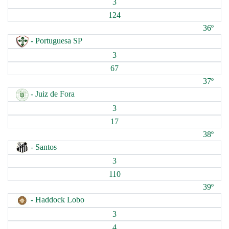
3
124
36º
- Portuguesa SP
3
67
37º
- Juiz de Fora
3
17
38º
- Santos
3
110
39º
- Haddock Lobo
3
4