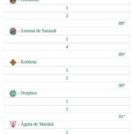
1
2
88º
- Arsenal de Sarandi
1
4
89º
- Koblenz
1
1
90º
- Netphen
1
1
91º
- Águia de Marabá
1