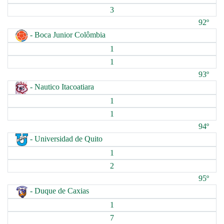
3
92º
- Boca Junior Colômbia
1
1
93º
- Nautico Itacoatiara
1
1
94º
- Universidad de Quito
1
2
95º
- Duque de Caxias
1
7