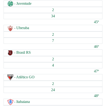
- Juventude
2
34
45º
- Uberaba
2
7
46º
- Brasil RS
2
4
47º
- Atlético GO
2
24
48º
- Itabaiana