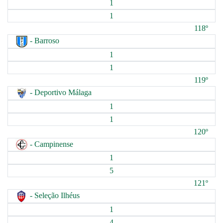
1
1
118º
- Barroso
1
1
119º
- Deportivo Málaga
1
1
120º
- Campinense
1
5
121º
- Seleção Ilhéus
1
4