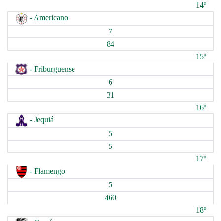
14º
- Americano
7
84
15º
- Friburguense
6
31
16º
- Jequiá
5
5
17º
- Flamengo
5
460
18º