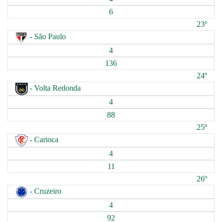
6
23º
- São Paulo
4
136
24º
- Volta Redonda
4
88
25º
- Carioca
4
11
26º
- Cruzeiro
4
92