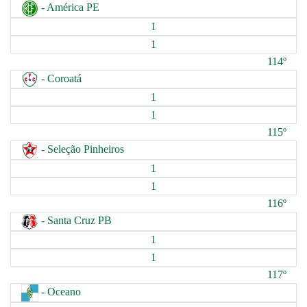
- América PE
1
1
114º
- Coroatá
1
1
115º
- Seleção Pinheiros
1
1
116º
- Santa Cruz PB
1
1
117º
- Oceano