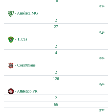
18
53º
- América MG
2
27
54º
- Tigres
2
4
55º
- Corinthians
2
126
56º
- Athletico PR
2
66
57º