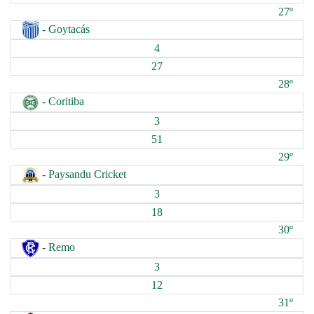
27º
- Goytacás
4
27
28º
- Coritiba
3
51
29º
- Paysandu Cricket
3
18
30º
- Remo
3
12
31º