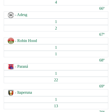
4
66º
- Adesg
1
2
67º
- Robin Hood
1
1
68º
- Paraná
1
22
69º
- Itaperuna
1
13