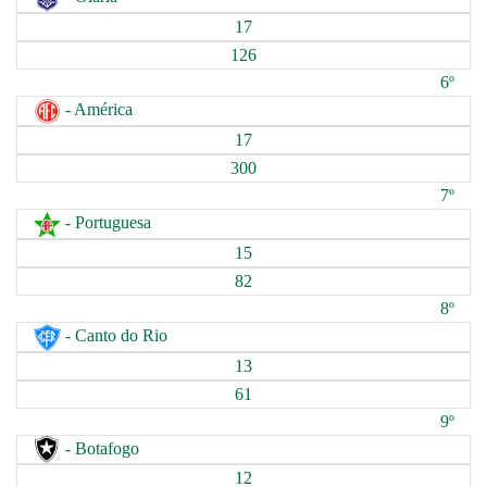
17
126
6º
- América
17
300
7º
- Portuguesa
15
82
8º
- Canto do Rio
13
61
9º
- Botafogo
12