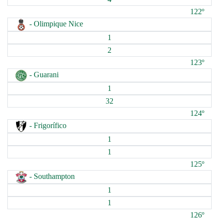
122º
- Olimpique Nice
1
2
123º
- Guarani
1
32
124º
- Frigorífico
1
1
125º
- Southampton
1
1
126º