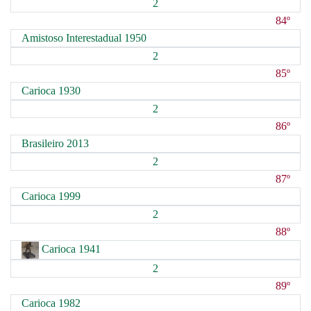
2
84º
Amistoso Interestadual 1950
2
85º
Carioca 1930
2
86º
Brasileiro 2013
2
87º
Carioca 1999
2
88º
Carioca 1941
2
89º
Carioca 1982