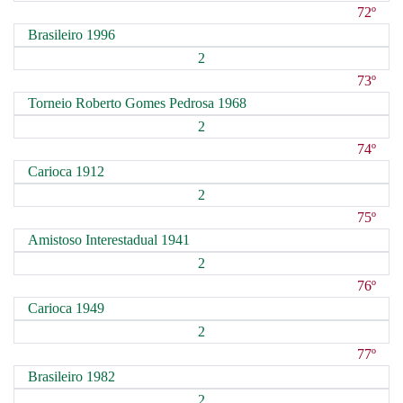
72º
Brasileiro 1996
2
73º
Torneio Roberto Gomes Pedrosa 1968
2
74º
Carioca 1912
2
75º
Amistoso Interestadual 1941
2
76º
Carioca 1949
2
77º
Brasileiro 1982
2