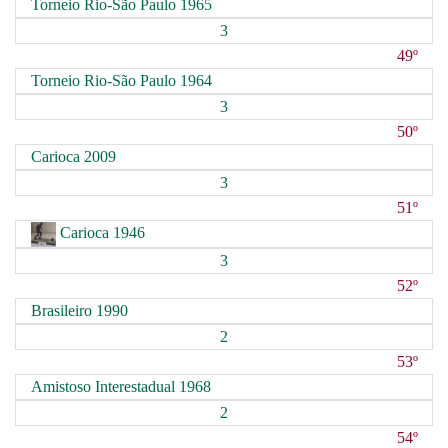
Torneio Rio-São Paulo 1965
3
49º
Torneio Rio-São Paulo 1964
3
50º
Carioca 2009
3
51º
Carioca 1946
3
52º
Brasileiro 1990
2
53º
Amistoso Interestadual 1968
2
54º