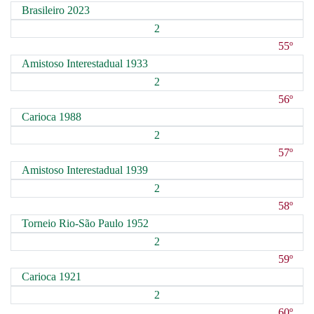
Brasileiro 2023
2
55º
Amistoso Interestadual 1933
2
56º
Carioca 1988
2
57º
Amistoso Interestadual 1939
2
58º
Torneio Rio-São Paulo 1952
2
59º
Carioca 1921
2
60º