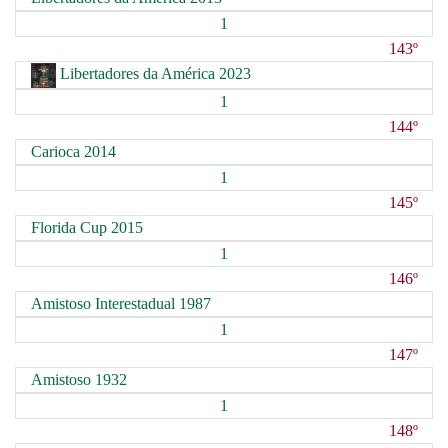
1
143º
Libertadores da América 2023
1
144º
Carioca 2014
1
145º
Florida Cup 2015
1
146º
Amistoso Interestadual 1987
1
147º
Amistoso 1932
1
148º