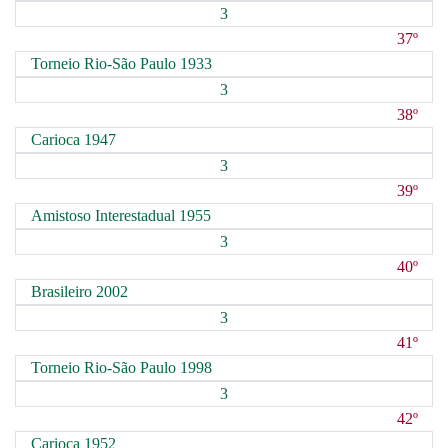
3
37º
Torneio Rio-São Paulo 1933
3
38º
Carioca 1947
3
39º
Amistoso Interestadual 1955
3
40º
Brasileiro 2002
3
41º
Torneio Rio-São Paulo 1998
3
42º
Carioca 1952