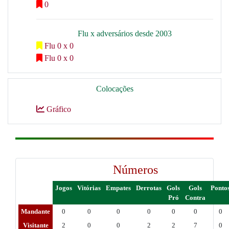
0
Flu x adversários desde 2003
Flu 0 x 0
Flu 0 x 0
Colocações
Gráfico
Números
Jogos
Vitórias
Empates
Derrotas
Gols
Gols
Ponto
Pró
Contra
Mandante
0
0
0
0
0
0
0
Visitante
2
0
0
2
2
7
0