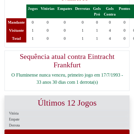
Jogos
Vitórias
Empates
Derrotas
Gols
Gols
Pontos
Pró
Contra
Mandante
0
0
0
0
0
0
0
Visitante
1
0
0
1
1
4
0
Total
1
0
0
1
1
4
0
Sequência atual contra Eintracht
Frankfurt
O Fluminense nunca venceu, primeiro jogo em 17/7/1993 -
33 anos 30 dias com 1 derrota(s)
Últimos 12 Jogos
Vitória
Empate
Derrota