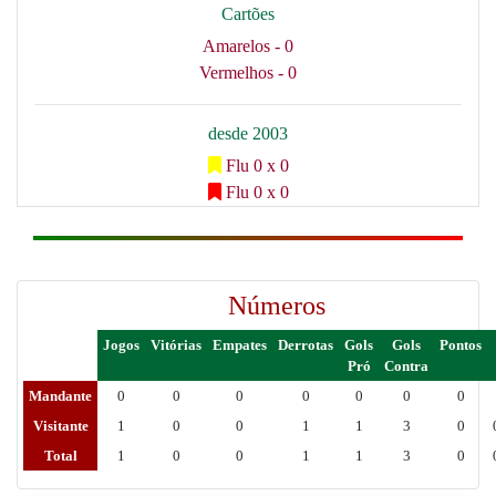
Cartões
Amarelos - 0
Vermelhos - 0
desde 2003
Flu 0 x 0
Flu 0 x 0
Números
Jogos
Vitórias
Empates
Derrotas
Gols
Gols
Pontos
Pró
Contra
Mandante
0
0
0
0
0
0
0
Visitante
1
0
0
1
1
3
0
Total
1
0
0
1
1
3
0