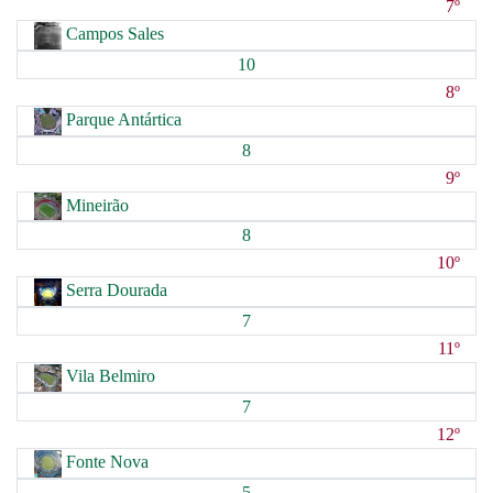
7º
Campos Sales
10
8º
Parque Antártica
8
9º
Mineirão
8
10º
Serra Dourada
7
11º
Vila Belmiro
7
12º
Fonte Nova
5