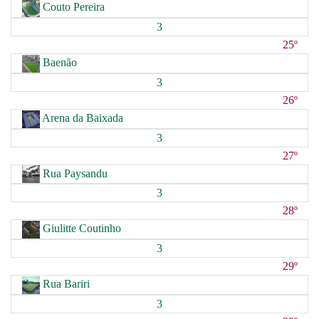
Couto Pereira
3
25º
Baenão
3
26º
Arena da Baixada
3
27º
Rua Paysandu
3
28º
Giulitte Coutinho
3
29º
Rua Bariri
3