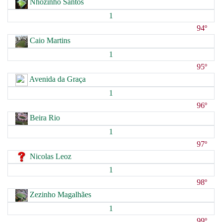
Nhozinho Santos
1
94º
Caio Martins
1
95º
Avenida da Graça
1
96º
Beira Rio
1
97º
Nicolas Leoz
1
98º
Zezinho Magalhães
1
99º