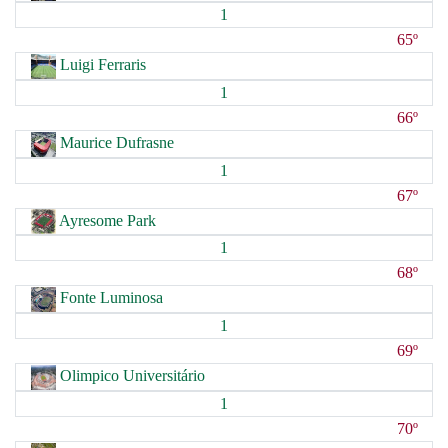
1
65º
Luigi Ferraris
1
66º
Maurice Dufrasne
1
67º
Ayresome Park
1
68º
Fonte Luminosa
1
69º
Olimpico Universitário
1
70º