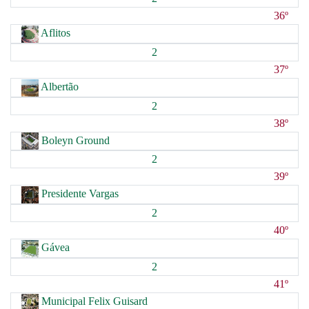
36º
Aflitos
2
37º
Albertão
2
38º
Boleyn Ground
2
39º
Presidente Vargas
2
40º
Gávea
2
41º
Municipal Felix Guisard