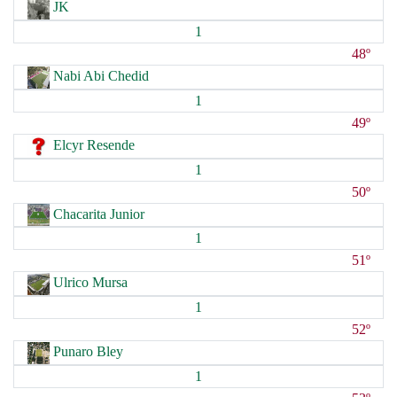
JK
1
48º
Nabi Abi Chedid
1
49º
Elcyr Resende
1
50º
Chacarita Junior
1
51º
Ulrico Mursa
1
52º
Punaro Bley
1