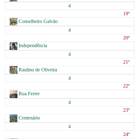
4
19º
Conselheiro Galvão
4
20º
Independência
4
21º
Raulino de Oliveira
4
22º
Rua Ferrer
4
23º
Centenário
4
24º