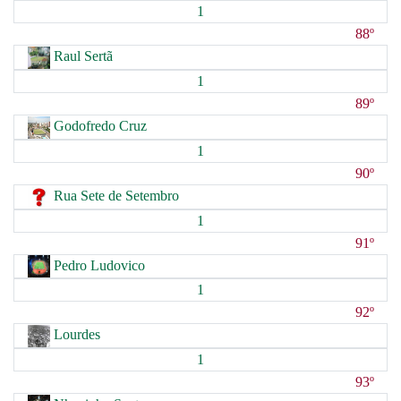
1
88º
Raul Sertã
1
89º
Godofredo Cruz
1
90º
Rua Sete de Setembro
1
91º
Pedro Ludovico
1
92º
Lourdes
1
93º