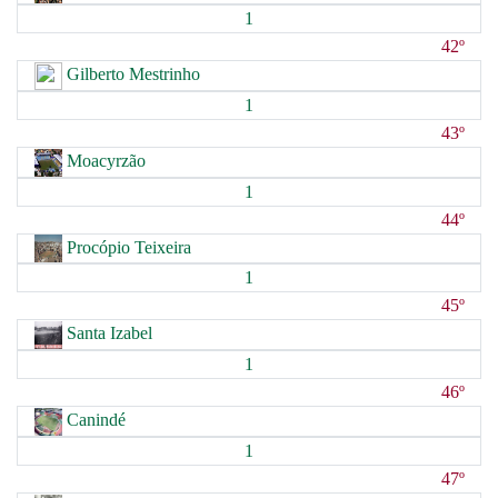
1
42º
Gilberto Mestrinho
1
43º
Moacyrzão
1
44º
Procópio Teixeira
1
45º
Santa Izabel
1
46º
Canindé
1
47º