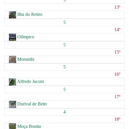
13º
Ilha do Retiro
5
14º
Olímpico
5
15º
Morumbi
5
16º
Alfredo Jaconi
5
17º
Durival de Brito
4
18º
Moça Bonita