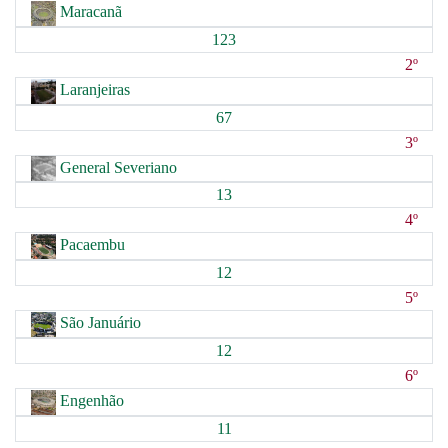
Maracanã
123
2º
Laranjeiras
67
3º
General Severiano
13
4º
Pacaembu
12
5º
São Januário
12
6º
Engenhão
11