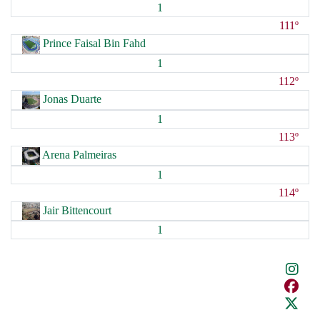
1
111º
Prince Faisal Bin Fahd
1
112º
Jonas Duarte
1
113º
Arena Palmeiras
1
114º
Jair Bittencourt
1