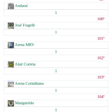
Andaraí
1
100º
José Fragelli
1
101º
Arena MRV
1
102º
Alair Correia
1
103º
Arena Corinthians
1
104º
Mangueirão
1