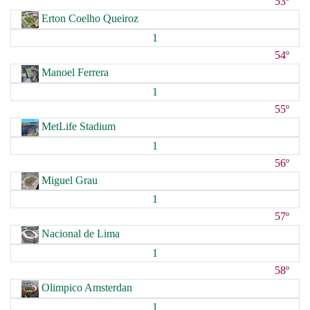
53º
Erton Coelho Queiroz
1
54º
Manoel Ferrera
1
55º
MetLife Stadium
1
56º
Miguel Grau
1
57º
Nacional de Lima
1
58º
Olimpico Amsterdan
1