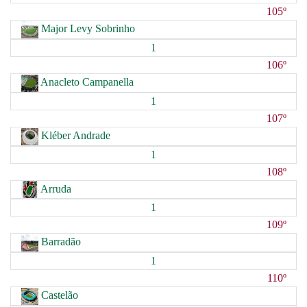
105º
Major Levy Sobrinho
1
106º
Anacleto Campanella
1
107º
Kléber Andrade
1
108º
Arruda
1
109º
Barradão
1
110º
Castelão