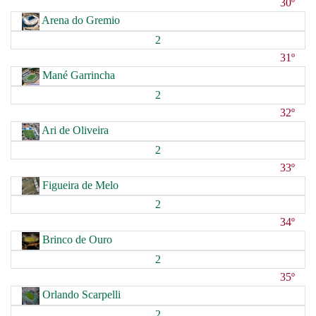
30º
Arena do Gremio
2
31º
Mané Garrincha
2
32º
Ari de Oliveira
2
33º
Figueira de Melo
2
34º
Brinco de Ouro
2
35º
Orlando Scarpelli
2