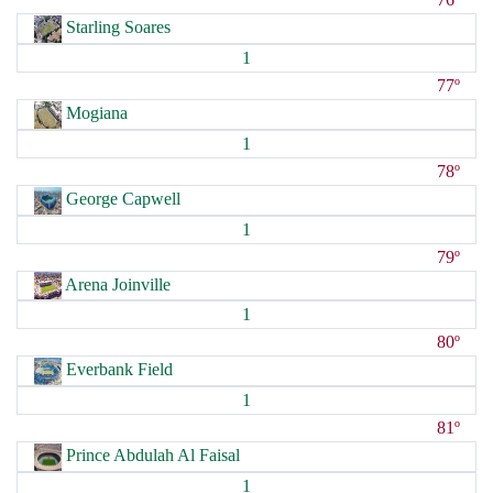
Starling Soares
1
77º
Mogiana
1
78º
George Capwell
1
79º
Arena Joinville
1
80º
Everbank Field
1
81º
Prince Abdulah Al Faisal
1