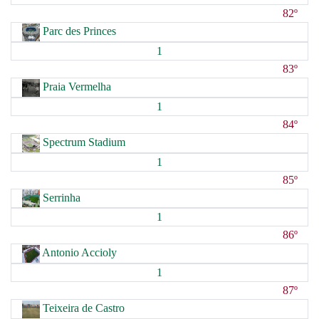
82º
Parc des Princes
1
83º
Praia Vermelha
1
84º
Spectrum Stadium
1
85º
Serrinha
1
86º
Antonio Accioly
1
87º
Teixeira de Castro