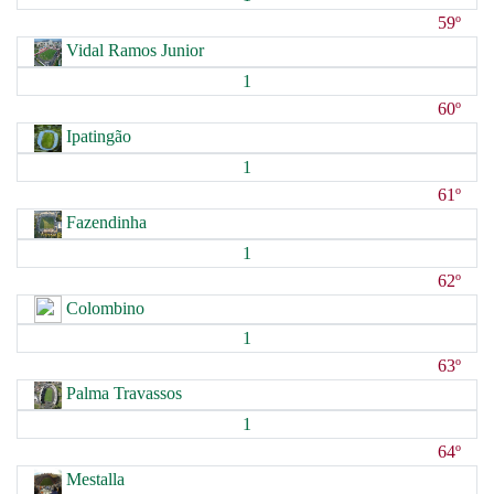
59º
Vidal Ramos Junior
1
60º
Ipatingão
1
61º
Fazendinha
1
62º
Colombino
1
63º
Palma Travassos
1
64º
Mestalla