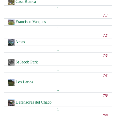
Casa Blanca
1
71º
Francisco Vasques
1
72º
Antas
1
73º
St Jacob Park
1
74º
Los Larios
1
75º
Defensores del Chaco
1
76º