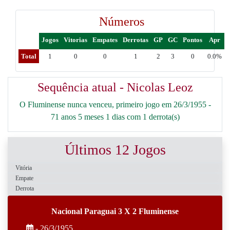
Números
Jogos
Vitorias
Empates
Derrotas
GP
GC
Pontos
Apr
Total
1
0
0
1
2
3
0
0.0%
Sequência atual - Nicolas Leoz
O Fluminense nunca venceu, primeiro jogo em 26/3/1955 -
71 anos 5 meses 1 dias com 1 derrota(s)
Últimos 12 Jogos
Vitória
Empate
Derrota
Nacional Paraguai 3 X 2 Fluminense
- 26/3/1955