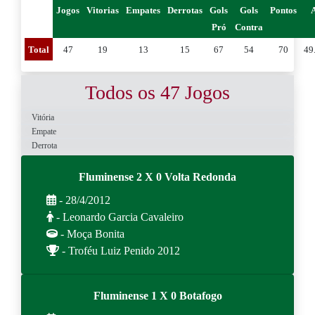
Jogos
Vitorias
Empates
Derrotas
Gols
Gols
Pontos
Pró
Contra
Total
47
19
13
15
67
54
70
49
Todos os 47 Jogos
Vitória
Empate
Derrota
Fluminense 2 X 0 Volta Redonda
- 28/4/2012
- Leonardo Garcia Cavaleiro
- Moça Bonita
- Troféu Luiz Penido 2012
Fluminense 1 X 0 Botafogo