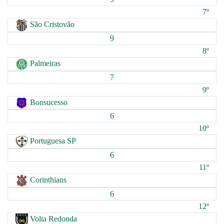
7º
São Cristovão
9
8º
Palmeiras
7
9º
Bonsucesso
6
10º
Portuguesa SP
6
11º
Corinthians
6
12º
Volta Redonda