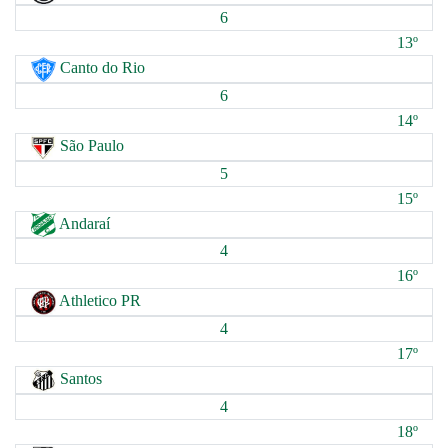
6
13º
Canto do Rio
6
14º
São Paulo
5
15º
Andaraí
4
16º
Athletico PR
4
17º
Santos
4
18º