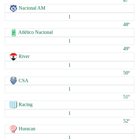
47º
Nacional AM
1
48º
Atlético Nacional
1
49º
River
1
50º
CSA
1
51º
Racing
1
52º
Huracan
1