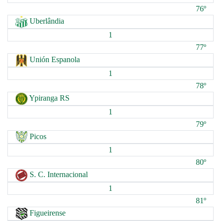
76º
Uberlândia
1
77º
Unión Espanola
1
78º
Ypiranga RS
1
79º
Picos
1
80º
S. C. Internacional
1
81º
Figueirense