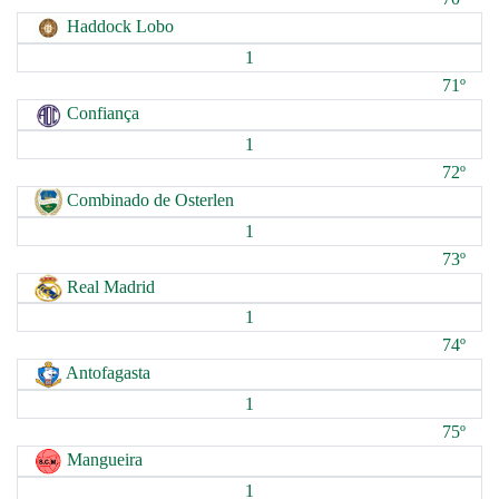
Haddock Lobo
1
71º
Confiança
1
72º
Combinado de Osterlen
1
73º
Real Madrid
1
74º
Antofagasta
1
75º
Mangueira
1