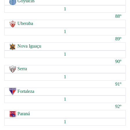
Goytacás
1
88º
Uberaba
1
89º
Nova Iguaçu
1
90º
Serra
1
91º
Fortaleza
1
92º
Paraná
1