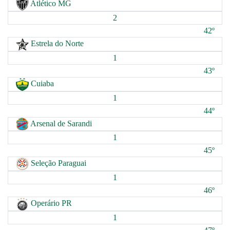
Atlético MG
2
42º
Estrela do Norte
1
43º
Cuiaba
1
44º
Arsenal de Sarandi
1
45º
Seleção Paraguai
1
46º
Operário PR
1