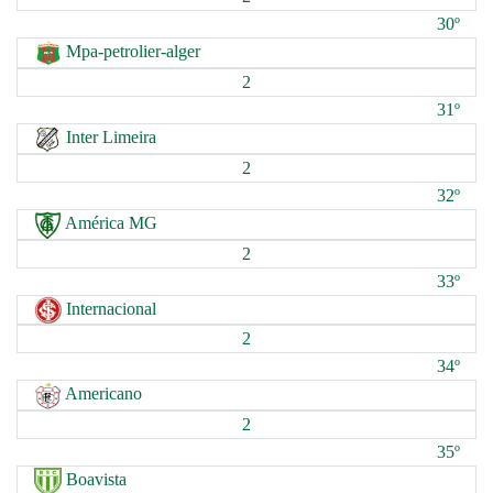
30º
Mpa-petrolier-alger
2
31º
Inter Limeira
2
32º
América MG
2
33º
Internacional
2
34º
Americano
2
35º
Boavista