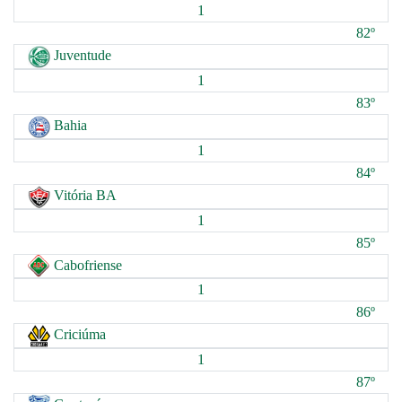
1
82º
Juventude
1
83º
Bahia
1
84º
Vitória BA
1
85º
Cabofriense
1
86º
Criciúma
1
87º