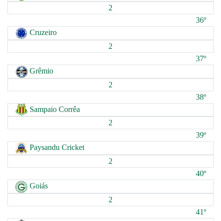
2
36º
Cruzeiro
2
37º
Grêmio
2
38º
Sampaio Corrêa
2
39º
Paysandu Cricket
2
40º
Goiás
2
41º