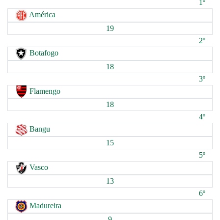
1º
América
19
2º
Botafogo
18
3º
Flamengo
18
4º
Bangu
15
5º
Vasco
13
6º
Madureira
9