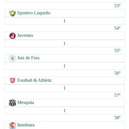
53º
Sportivo Luqueño
1
54º
Juventus
1
55º
Juiz de Fora
1
56º
Football & Athletic
1
57º
Mesquita
1
58º
Itumbiara