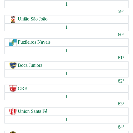
1
59º
União São João
1
60º
Fuzileiros Navais
1
61º
Boca Juniors
1
62º
CRB
1
63º
Union Santa Fé
1
64º