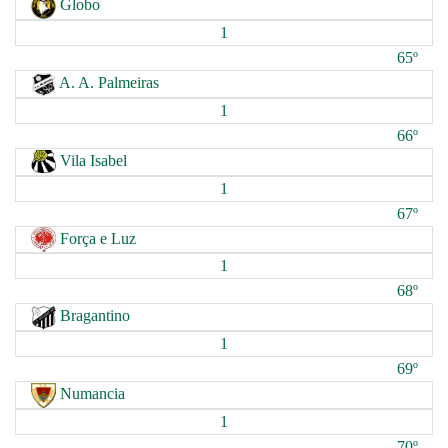
Globo
1
65º
A. A. Palmeiras
1
66º
Vila Isabel
1
67º
Força e Luz
1
68º
Bragantino
1
69º
Numancia
1
70º