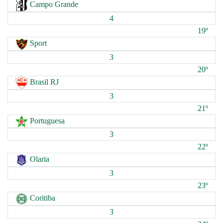
Campo Grande
4
19º
Sport
3
20º
Brasil RJ
3
21º
Portuguesa
3
22º
Olaria
3
23º
Coritiba
3