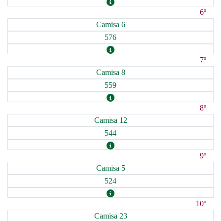
6º
Camisa 6
576
7º
Camisa 8
559
8º
Camisa 12
544
9º
Camisa 5
524
10º
Camisa 23