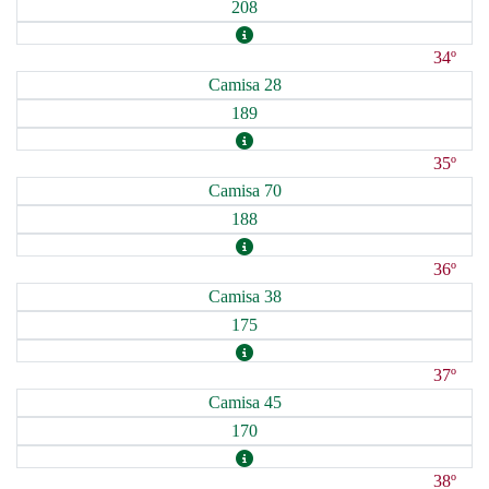
208
34º
Camisa 28
189
35º
Camisa 70
188
36º
Camisa 38
175
37º
Camisa 45
170
38º