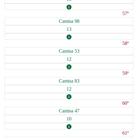
57º
Camisa 98
13
58º
Camisa 53
12
59º
Camisa 83
12
60º
Camisa 47
10
61º