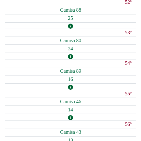
52º
Camisa 88
25
53º
Camisa 80
24
54º
Camisa 89
16
55º
Camisa 46
14
56º
Camisa 43
13