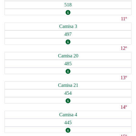
518
11º
Camisa 3
497
12º
Camisa 20
485
13º
Camisa 21
454
14º
Camisa 4
445