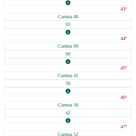
43º
Camisa 40
95
44º
Camisa 99
90
45º
Camisa 41
50
46º
Camisa 36
42
47º
Camisa 52