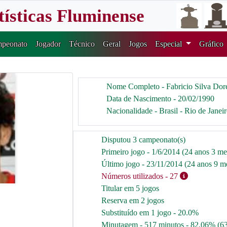
tísticas Fluminense
peonato
Jogador
Técnico
Geral
Jogos
Especial
Gráfico
Nome Completo - Fabricio Silva Dore
Data de Nascimento - 20/02/1990
Nacionalidade - Brasil - Rio de Janei
Disputou 3 campeonato(s)
Primeiro jogo - 1/6/2014 (24 anos 3 mes
Último jogo - 23/11/2014 (24 anos 9 me
Números utilizados
- 27
Titular em 5 jogos
Reserva em 2 jogos
Substituído em 1 jogo - 20.0%
Minutagem - 517 minutos - 82.06% (6