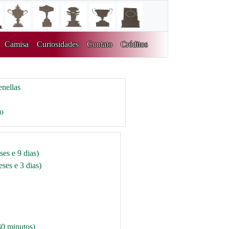
Camisa
Curiosidades
Contato
Créditos
nellas
ro
es e 9 dias)
ses e 3 dias)
30 minutos)