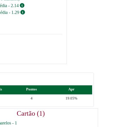
édia - 2.14
édia - 1.29
ls
Pontos
Apr
4
19.05%
Cartão (1)
arelos - 1