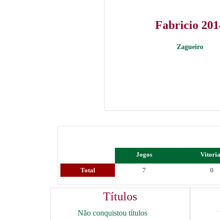
Fabricio 201
Zagueiro
Jogos
Vitori
Total
7
0
Títulos
Não conquistou títulos