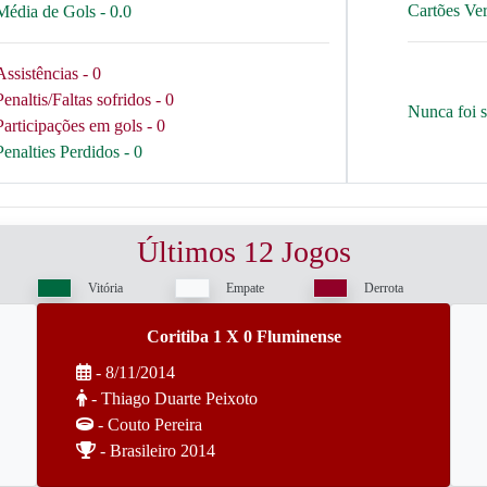
Cartões Ve
Média de Gols - 0.0
Assistências - 0
Penaltis/Faltas sofridos - 0
Nunca foi 
Participações em gols - 0
Penalties Perdidos - 0
Últimos 12 Jogos
Vitória
Empate
Derrota
Coritiba 1 X 0 Fluminense
- 8/11/2014
- Thiago Duarte Peixoto
- Couto Pereira
- Brasileiro 2014