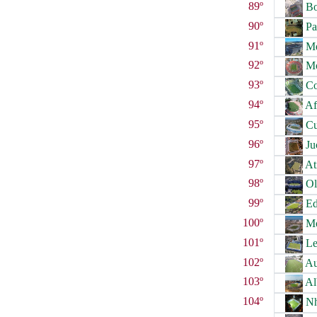
89º
Bo
90º
Pa
91º
Me
92º
Mo
93º
Co
94º
Afl
95º
Cu
96º
Ju
97º
Ati
98º
Ol
99º
Ed
100º
Mo
101º
Le
102º
Au
103º
Al
104º
Nh