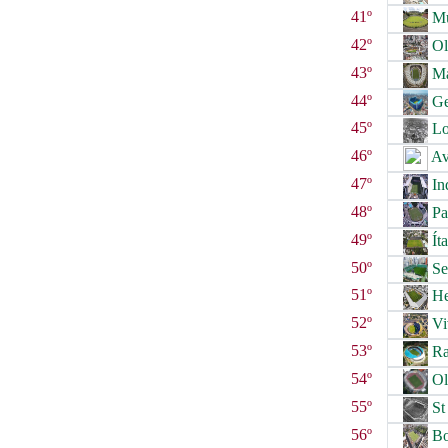
41º
Mu
42º
Ol
43º
Ma
44º
Ge
45º
Lo
46º
Av
47º
In
48º
Pa
49º
Ít
50º
Se
51º
He
52º
Vi
53º
Ra
54º
Ol
55º
St
56º
Bo