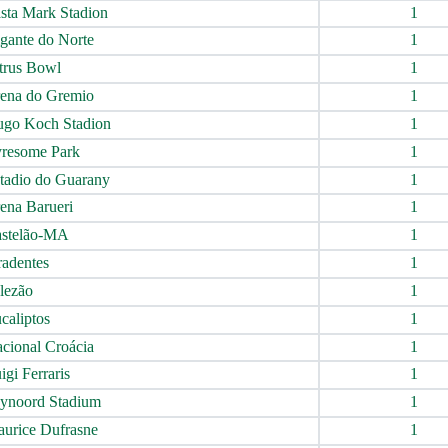
sta Mark Stadion
1
gante do Norte
1
trus Bowl
1
ena do Gremio
1
go Koch Stadion
1
resome Park
1
tadio do Guarany
1
ena Barueri
1
stelão-MA
1
radentes
1
lezão
1
caliptos
1
cional Croácia
1
gi Ferraris
1
ynoord Stadium
1
urice Dufrasne
1