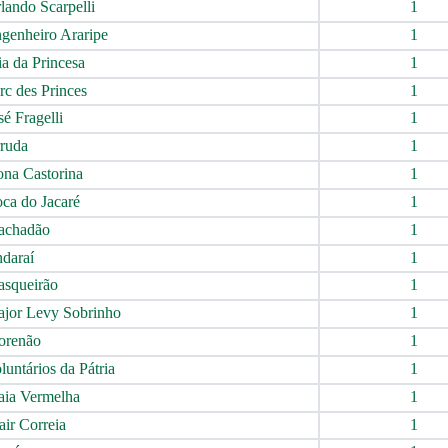
lando Scarpelli
1
genheiro Araripe
1
a da Princesa
1
rc des Princes
1
é Fragelli
1
ruda
1
na Castorina
1
ca do Jacaré
1
chadão
1
daraí
1
asqueirão
1
jor Levy Sobrinho
1
renão
1
untários da Pátria
1
aia Vermelha
1
ir Correia
1