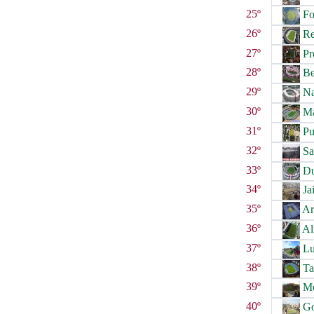
25º
Fo
26º
Re
27º
Pr
28º
Be
29º
Na
30º
Ma
31º
Pu
32º
Sa
33º
Du
34º
Jai
35º
Ar
36º
Al
37º
Lu
38º
Ta
39º
Me
40º
Go