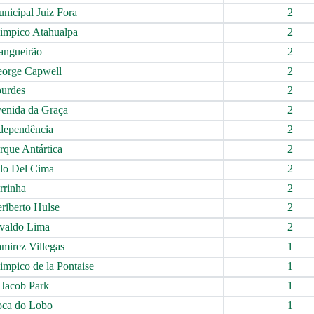
nicipal Juiz Fora
2
impico Atahualpa
2
ngueirão
2
orge Capwell
2
urdes
2
enida da Graça
2
dependência
2
rque Antártica
2
alo Del Cima
2
rrinha
2
riberto Hulse
2
valdo Lima
2
mirez Villegas
1
impico de la Pontaise
1
 Jacob Park
1
ca do Lobo
1