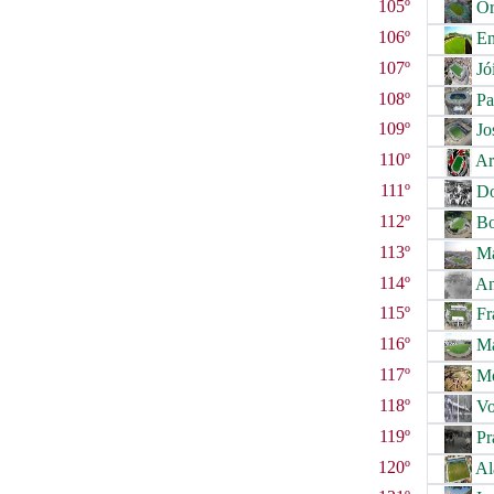
105º
Or
106º
En
107º
Jói
108º
Pa
109º
Jos
110º
Ar
111º
Do
112º
Bo
113º
Ma
114º
An
115º
Fr
116º
Ma
117º
Mo
118º
Vol
119º
Pr
120º
Ala