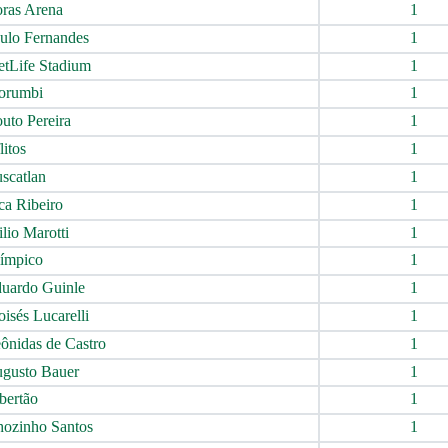
ras Arena
1
ulo Fernandes
1
tLife Stadium
1
rumbi
1
uto Pereira
1
itos
1
scatlan
1
ca Ribeiro
1
lio Marotti
1
ímpico
1
uardo Guinle
1
isés Lucarelli
1
ônidas de Castro
1
gusto Bauer
1
bertão
1
ozinho Santos
1