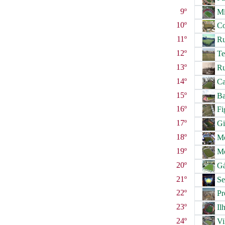
9º
Mi
10º
Co
11º
Ru
12º
Tei
13º
Ru
14º
Ca
15º
Ba
16º
Fi
17º
Gi
18º
Mo
19º
Mo
20º
Gá
21º
Se
22º
Pr
23º
Ilh
24º
Vi