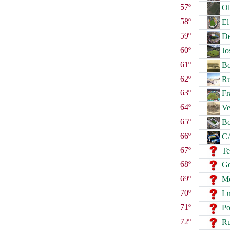
57º
Ol
58º
El
59º
De
60º
Jo
61º
Bo
62º
Ru
63º
Fr
64º
Ve
65º
Bo
66º
C
67º
Te
68º
Go
69º
Me
70º
Lui
71º
Po
72º
Ru