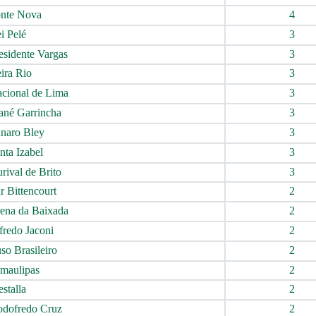
nte Nova
4
i Pelé
3
esidente Vargas
3
ira Rio
3
cional de Lima
3
né Garrincha
3
naro Bley
3
nta Izabel
3
rival de Brito
3
r Bittencourt
2
ena da Baixada
2
fredo Jaconi
2
so Brasileiro
2
maulipas
2
stalla
2
dofredo Cruz
2