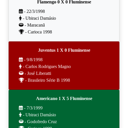
Flamengo 0 X 0 Fluminense
- 22/3/1998
- Ubiraci Damásio
- Maracanã
- Carioca 1998
Juventus 1 X 0 Fluminense
- 9/8/1998
- Carlos Rodrigues Magno
- José Liberatti
- Brasileiro Série B 1998
Americano 1 X 5 Fluminense
- 7/3/1999
- Ubiraci Damásio
- Godofredo Cruz