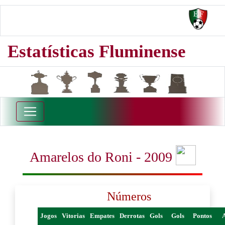
Estatísticas Fluminense
Amarelos do Roni - 2009
Números
Jogos
Vitorias
Empates
Derrotas
Gols
Gols
Pontos