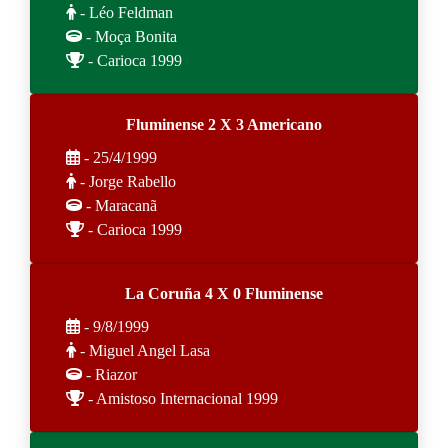
- Léo Feldman
- Moça Bonita
- Carioca 1999
Fluminense 2 X 3 Americano
- 25/4/1999
- Jorge Rabello
- Maracanã
- Carioca 1999
La Coruña 4 X 0 Fluminense
- 9/8/1999
- Miguel Angel Lasa
- Riazor
- Amistoso Internacional 1999