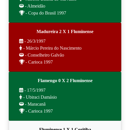
- Almeidão
- Copa do Brasil 1997
Madureira 2 X 1 Fluminense
- 26/3/1997
- Márcio Pereira do Nascimento
- Conselheiro Galvão
- Carioca 1997
Flamengo 0 X 2 Fluminense
- 17/5/1997
- Ubiraci Damásio
- Maracanã
- Carioca 1997
Fluminense 1 X 1 Coritiba