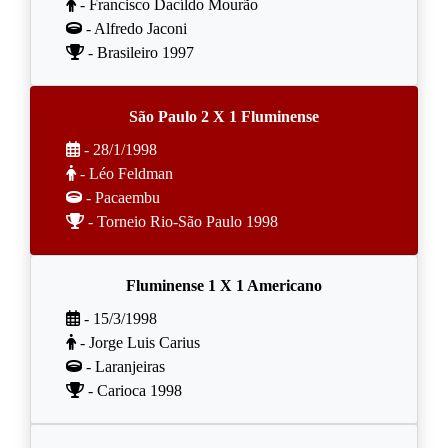
- Francisco Dacíldo Mourão
- Alfredo Jaconi
- Brasileiro 1997
São Paulo 2 X 1 Fluminense
- 28/1/1998
- Léo Feldman
- Pacaembu
- Torneio Rio-São Paulo 1998
Fluminense 1 X 1 Americano
- 15/3/1998
- Jorge Luis Carius
- Laranjeiras
- Carioca 1998