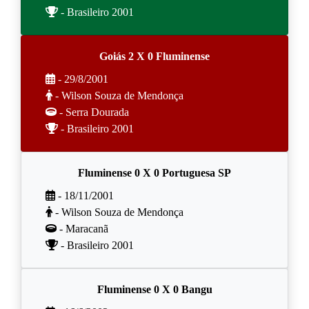
- Brasileiro 2001
Goiás 2 X 0 Fluminense
- 29/8/2001
- Wilson Souza de Mendonça
- Serra Dourada
- Brasileiro 2001
Fluminense 0 X 0 Portuguesa SP
- 18/11/2001
- Wilson Souza de Mendonça
- Maracanã
- Brasileiro 2001
Fluminense 0 X 0 Bangu