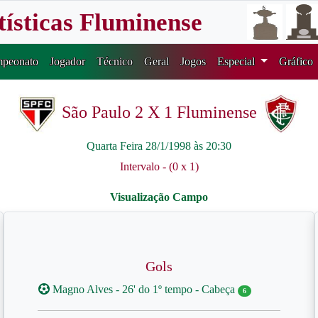
tísticas Fluminense
peonato
Jogador
Técnico
Geral
Jogos
Especial
Gráfico
São Paulo 2 X 1 Fluminense
Quarta Feira 28/1/1998 às 20:30
Intervalo - (0 x 1)
Gols
Magno Alves - 26' do 1º tempo - Cabeça
6