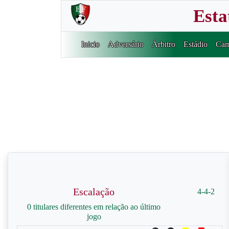
Esta
Inicio
Adversário
Árbitro
Estádio
Cam
Escalação
4-4-2
0 titulares diferentes em relação ao último
jogo